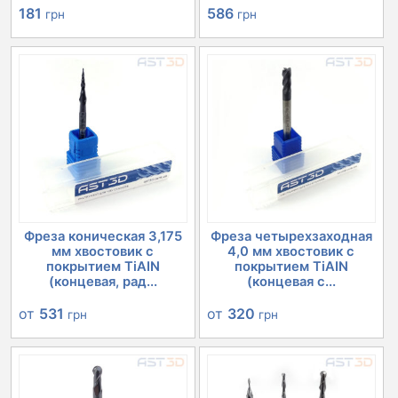
181
586
грн
грн
Фреза коническая 3,175
Фреза четырехзаходная
мм хвостовик с
4,0 мм хвостовик с
покрытием TiAIN
покрытием TiAIN
(концевая, рад...
(концевая с...
от
531
от
320
грн
грн