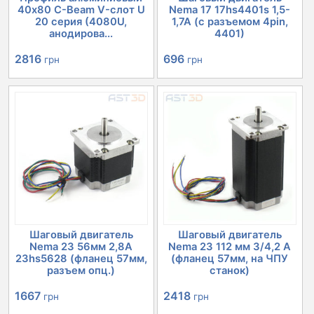
40х80 C-Beam V-слот U
Nema 17 17hs4401s 1,5-
20 серия (4080U,
1,7А (с разъемом 4pin,
анодирова...
4401)
2816
696
грн
грн
Шаговый двигатель
Шаговый двигатель
Nema 23 56мм 2,8А
Nema 23 112 мм 3/4,2 A
23hs5628 (фланец 57мм,
(фланец 57мм, на ЧПУ
разъем опц.)
станок)
1667
2418
грн
грн