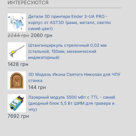
ИНТЕРЕСУЮТСЯ
Детали 3D принтера Ender 3-UA PRO -
корпус от AST3D (рама, металл, светло
синий цвет)
Первоначальная
Текущая
2244
грн
2060
грн
цена
цена:
Штангенциркуль стрелочный 0,02 мм
составляла
2060 грн.
(стальной, 150мм, механический
2244 грн.
индикаторный)
1428
грн
3D Модель Икона Святого Николая для ЧПУ
станка
144
грн
Лазерный модуль 5500 мВт с TTL - синий
(диодный блок 5,5 Вт ШИМ для гравера и
чпу)
7692
грн