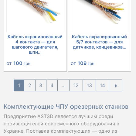
Кабель экранированный
Кабель экранированный
4 контакта — для
5/7 контактов — для
шагового двигателя,
датчиков, концевиков...
шпи...
от
100
от
109
грн
грн
1
2
3
4
…
12
13
14
Комплектующие ЧПУ фрезерных станков
Предприятие AST3D является лучшим среди
производителей современного оборудования в
Украине. Поставка комплектующих — одно из