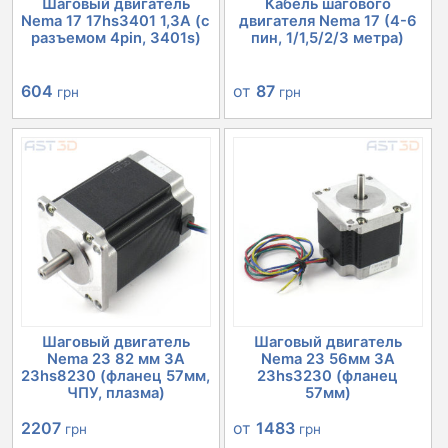
Шаговый двигатель
Кабель шагового
Nema 17 17hs3401 1,3А (с
двигателя Nema 17 (4-6
разъемом 4pin, 3401s)
пин, 1/1,5/2/3 метра)
604
от
87
грн
грн
Шаговый двигатель
Шаговый двигатель
Nema 23 82 мм 3А
Nema 23 56мм 3А
23hs8230 (фланец 57мм,
23hs3230 (фланец
ЧПУ, плазма)
57мм)
2207
от
1483
грн
грн