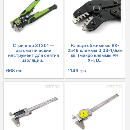
Стриппер ST301 —
Клещи обжимные RK-
автоматический
2549 клеммы 0,08-1,0мм
инструмент для снятия
кв. (микро клеммы PH,
изоляции...
XH, D...
668
1149
грн
грн