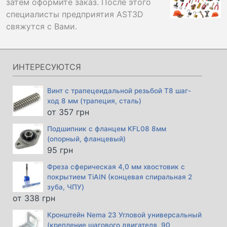
затем оформите заказ. После этого
специалисты предприятия AST3D
свяжутся с Вами.
ИНТЕРЕСУЮТСЯ
Винт с трапецеидальной резьбой Т8 шаг-
ход 8 мм (трапеция, сталь)
от
357
грн
Подшипник с фланцем KFL08 8мм
(опорный, фланцевый)
95
грн
Фреза сферическая 4,0 мм хвостовик с
покрытием TiAIN (концевая спиральная 2
зуба, ЧПУ)
от
338
грн
Кронштейн Nema 23 Угловой универсальный
(крепление шагового двигателя, 90