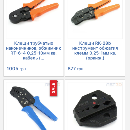
Клещи трубчатых
Клещи RK-28b
наконечников, обжимник
инструмент обжатия
RT-6-4 0,25-10мм кв.
клемм 0,25-1мм кв.
кабель (...
(оранж.)
Первоначальная
Текущая
877
1005
грн
грн
цена
цена:
SALE
составляла
1005 грн.
1099 грн.