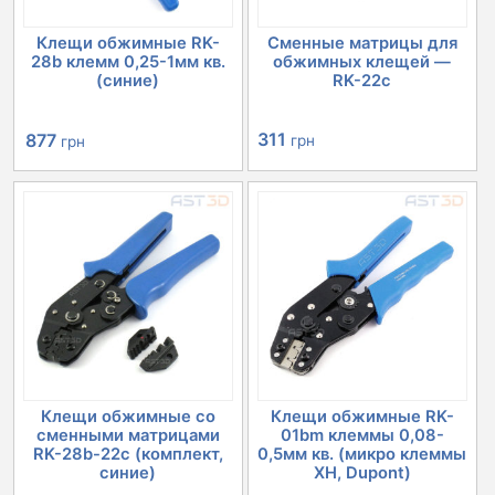
Клещи обжимные RK-
Сменные матрицы для
28b клемм 0,25-1мм кв.
обжимных клещей —
(синие)
RK-22c
Первоначальная
Текущая
311
877
грн
грн
цена
цена:
составляла
877 грн.
1005 грн.
Клещи обжимные со
Клещи обжимные RK-
сменными матрицами
01bm клеммы 0,08-
RK-28b-22с (комплект,
0,5мм кв. (микро клеммы
синие)
XH, Dupont)