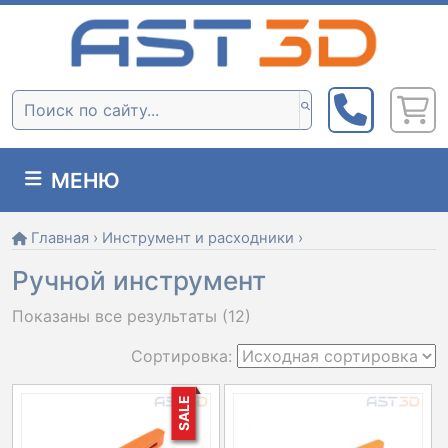
Skip
to
content
Поиск:
МЕНЮ
Главная
›
Инструмент и расходники
›
Ручной инструмент
Показаны все результаты (12)
SALE