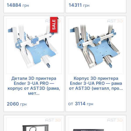
Первоначальная
Текущая
Первоначальная
Текущая
14884
14311
грн
грн
цена
цена:
цена
цена:
SALE
составляла
14884 грн.
составляла
14311 грн.
16579 грн.
16029 грн.
Детали 3D принтера
Корпус 3D принтера
Ender 3-UA PRO —
Ender 3-UA PRO — рама
корпус от AST3D (рама,
от AST3D (металл, про...
мет...
Первоначальная
Текущая
от
3114
2060
грн
грн
цена
цена:
составляла
2060 грн.