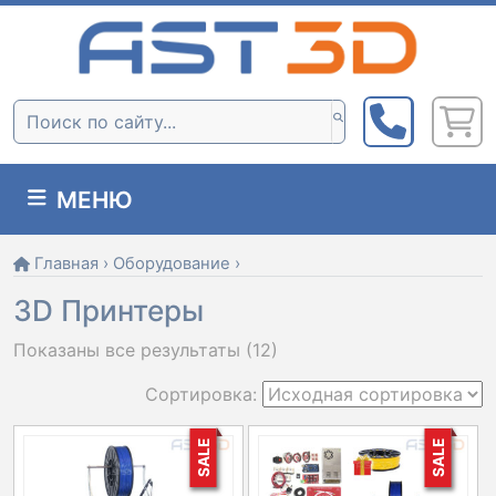
Skip
to
content
Поиск:
МЕНЮ
Главная
›
Оборудование
›
3D Принтеры
Показаны все результаты (12)
SALE
SALE