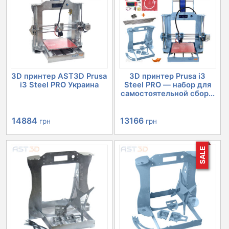
3D принтер AST3D Prusa
3D принтер Prusa i3
i3 Steel PRO Украина
Steel PRO — набор для
самостоятельной сбор...
Первоначальная
Текущая
Первоначальная
Текущая
14884
13166
грн
грн
цена
цена:
цена
цена:
SALE
составляла
14884 грн.
составляла
13166 грн.
16579 грн.
14701 грн.