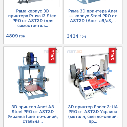
Рама корпус 3D
Рама 3D принтера Anet
принтера Prusa i3 Steel
— корпус Steel PRO от
PRO от AST3D (для
AST3D (Анет а6/а8,...
самостоятел...
Первоначальная
Текущая
4809
3434
грн
грн
цена
цена:
SALE
SALE
составляла
3434 грн.
4396 грн.
3D принтер Anet A8
3D принтер Ender 3-UA
Steel PRO от AST3D
PRO от AST3D Украина
Украина (светло-синий,
(металл, светло-синий,
стальна...
пр...