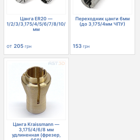
Цанга ER20 —
Переходник цанги 6мм
1/2/3/3,175/4/5/6/7/8/10/12/13
(до 3,175/4мм ЧПУ)
мм
от
205
153
грн
грн
Цанга Kraissmann —
3,175/4/6/8 мм
удлиненная (фрезер,