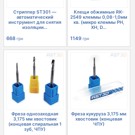
Стриппер ST301 —
Клещи обжимные RK-
автоматический
2549 клеммы 0,08-1,0мм
инструмент для снятия
кв. (микро клеммы PH,
изоляции...
XH, D...
668
1149
грн
грн
Фреза однозаходная
Фреза кукуруза 3,175 мм
3,175 мм хвостовик
хвостовик (концевая
(концевая спиральная 1
ЧПУ)
зуб, ЧПУ)