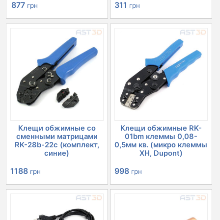
Первоначальная
Текущая
311
877
грн
грн
цена
цена:
составляла
877 грн.
1005 грн.
Клещи обжимные со
Клещи обжимные RK-
сменными матрицами
01bm клеммы 0,08-
RK-28b-22с (комплект,
0,5мм кв. (микро клеммы
синие)
XH, Dupont)
1188
998
грн
грн