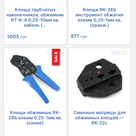
Клещи трубчатых
Клещи RK-28b
наконечников, обжимник
инструмент обжатия
RT-6-4 0,25-10мм кв.
клемм 0,25-1мм кв.
кабель (...
(оранж.)
Первоначальная
Текущая
877
1005
грн
грн
цена
цена:
SALE
составляла
1005 грн.
1099 грн.
Клещи обжимные RK-
Сменные матрицы для
28b клемм 0,25-1мм кв.
обжимных клещей —
(синие)
RK-22c