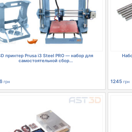
3D принтер Prusa i3 Steel PRO — набор для
Набо
самостоятельной сбор...
оначальная
Текущая
1245
66
грн
грн
цена:
авляла
13166 грн.
 грн.