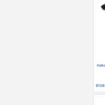
Набо
915