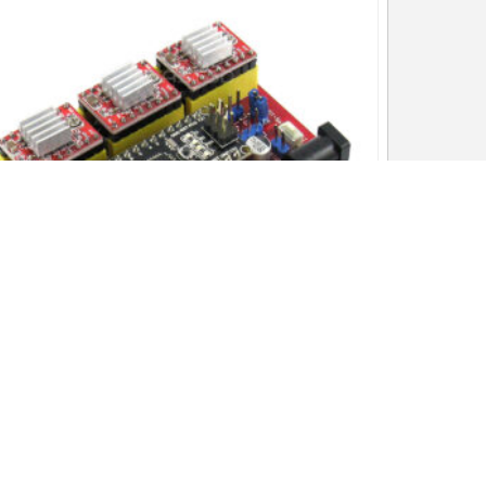
бор Контроллер v4 для ЧПУ / Лазера (плата
управления Nano, драйвер...