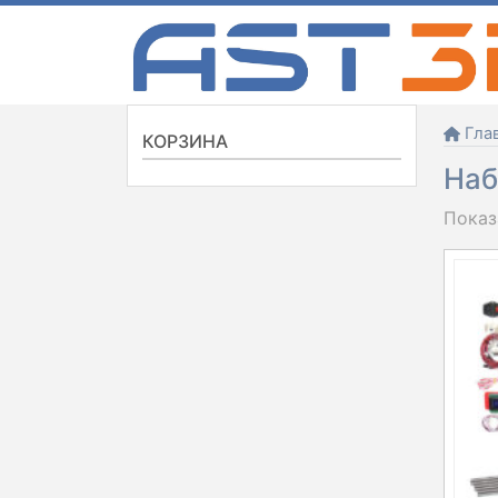
Skip
to
content
Гла
КОРЗИНА
Наб
Показ