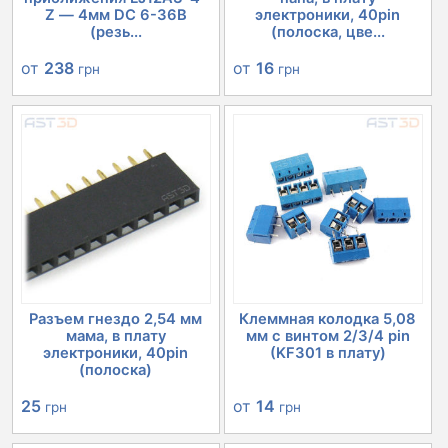
Z — 4мм DC 6-36В
электроники, 40pin
(резь...
(полоска, цве...
от
238
от
16
грн
грн
Разъем гнездо 2,54 мм
Клеммная колодка 5,08
мама, в плату
мм с винтом 2/3/4 pin
электроники, 40pin
(KF301 в плату)
(полоска)
25
от
14
грн
грн