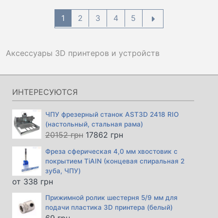
1
2
3
4
5
Аксессуары 3D принтеров и устройств
ИНТЕРЕСУЮТСЯ
ЧПУ фрезерный станок AST3D 2418 RIO
(настольный, стальная рама)
Первоначальная
Текущая
20152
грн
17862
грн
цена
цена:
Фреза сферическая 4,0 мм хвостовик с
составляла
17862 грн.
покрытием TiAIN (концевая спиральная 2
20152 грн.
зуба, ЧПУ)
от
338
грн
Прижимной ролик шестерня 5/9 мм для
подачи пластика 3D принтера (белый)
69
грн