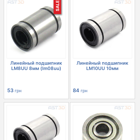
SALE
Линейный подшипник
Линейный подшипник
LM8UU 8мм (lm08uu)
LM10UU 10мм
Первоначальная
Текущая
84
53
грн
грн
цена
цена:
составляла
53 грн.
65 грн.