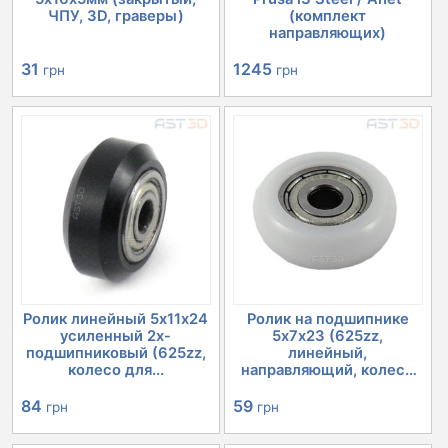
ЧПУ, 3D, граверы)
(комплект
направляющих)
31
1245
грн
грн
Ролик линейный 5х11х24
Ролик на подшипнике
усиленный 2х-
5х7х23 (625zz,
подшипниковый (625zz,
линейный,
колесо для...
направляющий, колесо
пр...
84
59
грн
грн