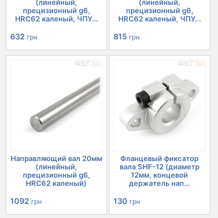
(линейный,
(линейный,
прецизионный g6,
прецизионный g6,
HRC62 каленый, ЧПУ...
HRC62 каленый, ЧПУ...
632
815
грн
грн
Направляющий вал 20мм
Фланцевый фиксатор
(линейный,
вала SHF-12 (диаметр
прецизионный g6,
12мм, концевой
HRC62 каленый)
держатель нап...
1092
130
грн
грн