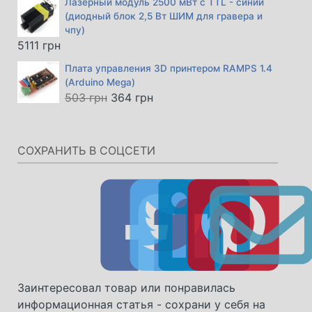
Лазерный модуль 2500 мВт с TTL - синий
(диодный блок 2,5 Вт ШИМ для гравера и
чпу)
5111
грн
Плата управления 3D принтером RAMPS 1.4
(Arduino Mega)
Первоначальная
Текущая
503
грн
364
грн
цена
цена:
составляла
364 грн.
503 грн.
СОХРАНИТЬ В СОЦСЕТИ
Заинтересовал товар или понравилась
информационная статья - сохрани у себя на