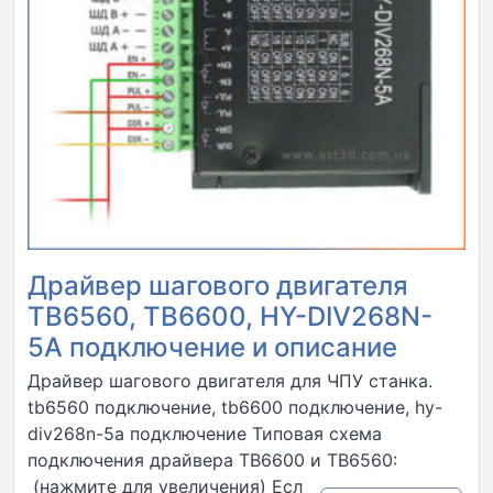
Драйвер шагового двигателя
TB6560, TB6600, HY-DIV268N-
5A подключение и описание
Драйвер шагового двигателя для ЧПУ станка.
tb6560 подключение, tb6600 подключение, hy-
div268n-5a подключение Типовая схема
подключения драйвера TB6600 и TB6560:
(нажмите для увеличения) Если полезно —