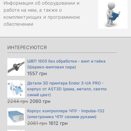
Информация об оборудовании и
работе на нем, а также о
комплектующих и программном
обеспечении
ИНТЕРЕСУЮТСЯ
ШВП 1605 без обработки - винт и гайка
(Шарико-винтовая пара)
1557
грн
Детали 3D принтера Ender 3-UA PRO -
корпус от AST3D (рама, металл, светло
синий цвет)
Первоначальная
Текущая
2244
грн
2060
грн
цена
цена:
Корпус контроллера ЧПУ - Impulse-132
составляла
2060 грн.
(электроника ЧПУ своими руками)
2244 грн.
Первоначальная
Текущая
2061
грн
1612
грн
цена
цена: