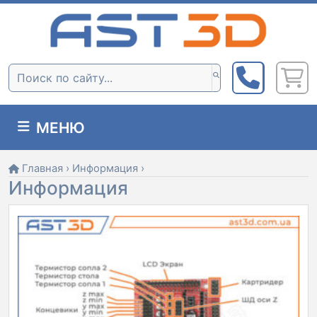
Skip
to
content
Поиск:
МЕНЮ
Главная
›
Информация
›
Информация