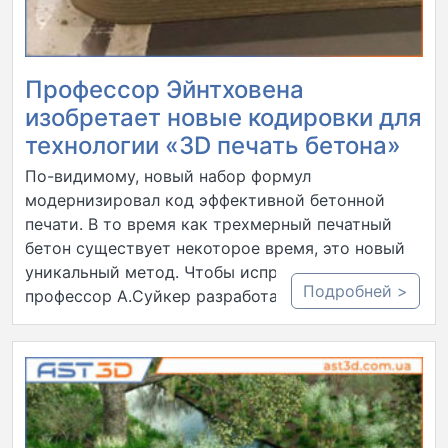
Профессор Эйнтховена
изобретает новые кодировки для
технологии «3D печать бетона»
По-видимому, новый набор формул
модернизировал код эффективной бетонной
печати. В то время как трехмерный печатный
бетон существует некоторое время, это новый
уникальный метод. Чтобы исправить его,
Подробней >
профессор А.Суйкер разработал ряд…..