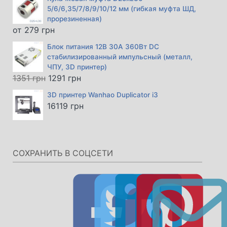
5/6/6,35/7/8/9/10/12 мм (гибкая муфта ШД,
прорезиненная)
от
279
грн
Блок питания 12В 30А 360Вт DC
стабилизированный импульсный (металл,
ЧПУ, 3D принтер)
Первоначальная
Текущая
1351
грн
1291
грн
цена
цена:
3D принтер Wanhao Duplicator i3
составляла
1291 грн.
16119
грн
1351 грн.
СОХРАНИТЬ В СОЦСЕТИ