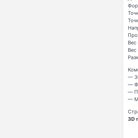
Фор
Точ
Точ
Нап
Про
Вес 
Вес 
Раз
Ком
— 3
— Ф
— П
— М
Стр
3D 