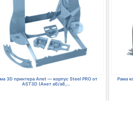
ма 3D принтера Anet — корпус Steel PRO от
Рама к
AST3D (Анет а6/а8,...
оначальная
Текущая
4809
4
грн
грн
цена:
лярные товары
авляла
3434 грн.