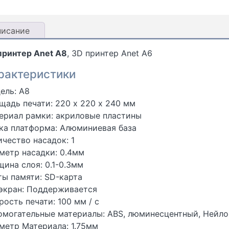
писание
принтер Anet A8
, 3D принтер Anet A6
рактеристики
ель: A8
щадь печати: 220 х 220 х 240 мм
ериал рамки: акриловые пластины
ка платформа: Алюминиевая база
ичество насадок: 1
метр насадки: 0.4мм
щина слоя: 0.1-0.3мм
ты памяти: SD-карта
экран: Поддерживается
рость печати: 100 мм / с
омогательные материалы: ABS, люминесцентный, Нейлон
метр Материала: 1.75мм