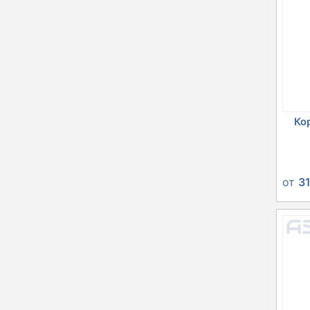
Ко
от
3