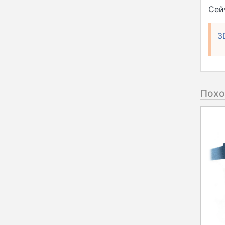
Сей
3
Похо