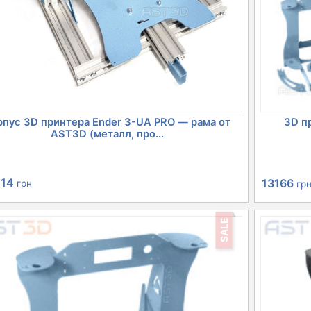
рпус 3D принтера Ender 3-UA PRO — рама от
3D пр
AST3D (металл, про...
Первона
114
13166
грн
гр
цена
SALE
составля
14701 грн