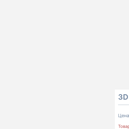
3D
Цен
Това