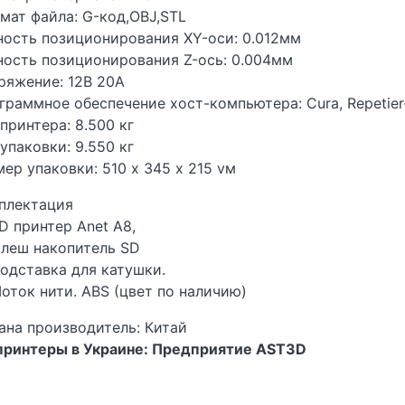
мат файла: G-код,OBJ,STL
ность позиционирования XY-оси: 0.012мм
ность позиционирования Z-ось: 0.004мм
ряжение: 12В 20А
граммное обеспечение хост-компьютера: Cura, Repetier
принтера: 8.500 кг
упаковки: 9.550 кг
мер упаковки: 510 х 345 х 215 vм
плектация
D принтер Anet A8,
леш накопитель SD
одставка для катушки.
оток нити. ABS (цвет по наличию)
ана производитель: Китай
принтеры в Украине: Предприятие AST3D