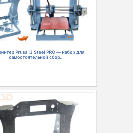
интер Prusa i3 Steel PRO — набор для
самостоятельной сбор...
чальная
Текущая
н
цена:
ла
13166 грн.
.