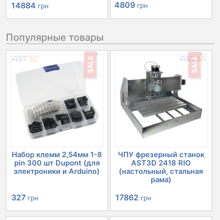
Первоначальная
Текущая
4809
14884
грн
грн
цена
цена:
Популярные товары
составляла
14884 грн.
16579 грн.
SALE
SALE
Набор клемм 2,54мм 1-8
ЧПУ фрезерный станок
pin 300 шт Dupont (для
AST3D 2418 RIO
электроники и Arduino)
(настольный, стальная
рама)
Первоначальная
Текущая
Первоначальная
Текущая
327
17862
грн
грн
цена
цена:
цена
цена: