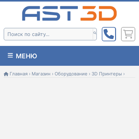
Skip
to
content
Поиск:
МЕНЮ
Главная
›
Магазин
›
Оборудование
›
3D Принтеры
›