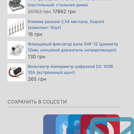
(настольный, стальная рама)
Первоначальная
Текущая
20152
грн
17862
грн
цена
цена:
Клемма разъем 2,54 мм папа, Dupont
составляла
17862 грн.
(комплект 10шт)
20152 грн.
16
грн
Фланцевый фиксатор вала SHF-12 (диаметр
12мм, концевой держатель направляющих)
130
грн
Вольтметр Амперметр цифровой DC 100В
10А (встроенный шунт)
265
грн
СОХРАНИТЬ В СОЦСЕТИ