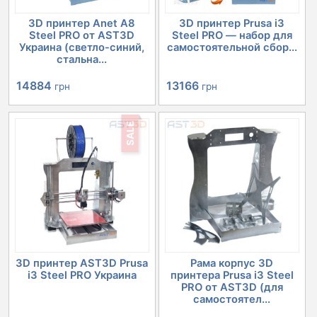
3D принтер Anet A8
3D принтер Prusa i3
Steel PRO от AST3D
Steel PRO — набор для
Украина (светло-синий,
самостоятельной сбор...
стальна...
Первоначальная
Текущая
Первоначальная
Текущая
14884
13166
грн
грн
цена
цена:
цена
цена:
SALE
составляла
14884 грн.
составляла
13166 грн.
16579 грн.
14701 грн.
3D принтер AST3D Prusa
Рама корпус 3D
i3 Steel PRO Украина
принтера Prusa i3 Steel
PRO от AST3D (для
самостоятел...