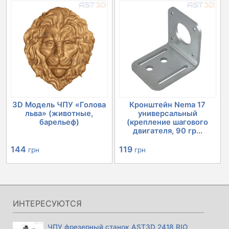
составляла
327 грн.
составляла
17862 грн.
366 грн.
20152 грн.
3D Модель ЧПУ «Голова
Кронштейн Nema 17
льва» (животные,
универсальный
барельеф)
(крепление шагового
двигателя, 90 гр...
144
119
грн
грн
ИНТЕРЕСУЮТСЯ
ЧПУ фрезерный станок AST3D 2418 RIO