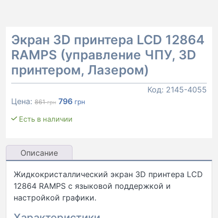
Экран 3D принтера LCD 12864
RAMPS (управление ЧПУ, 3D
принтером, Лазером)
Код:
2145-4055
Первоначальная
Текущая
Цена:
796
грн
861
грн
цена
цена:
Есть в наличии
составляла
796 грн.
861 грн.
Описание
Жидкокристаллический экран 3D принтера LCD
12864 RAMPS с языковой поддержкой и
настройкой графики.
Характеристики