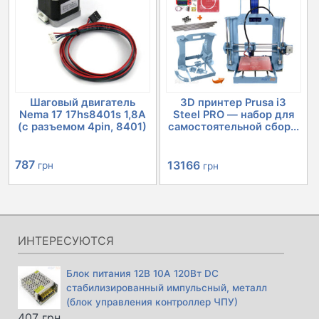
Шаговый двигатель
3D принтер Prusa i3
Nema 17 17hs8401s 1,8А
Steel PRO — набор для
(с разъемом 4pin, 8401)
самостоятельной сбор...
Первоначальная
Текущая
787
13166
грн
грн
цена
цена:
составляла
13166 грн.
14701 грн.
ИНТЕРЕСУЮТСЯ
Блок питания 12В 10А 120Вт DC
стабилизированный импульсный, металл
(блок управления контроллер ЧПУ)
407
грн