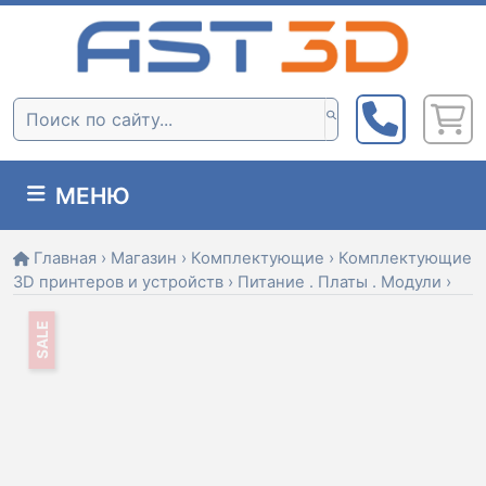
Skip
to
content
Поиск:
МЕНЮ
Главная
›
Магазин
›
Комплектующие
›
Комплектующие
3D принтеров и устройств
›
Питание . Платы . Модули
›
SALE