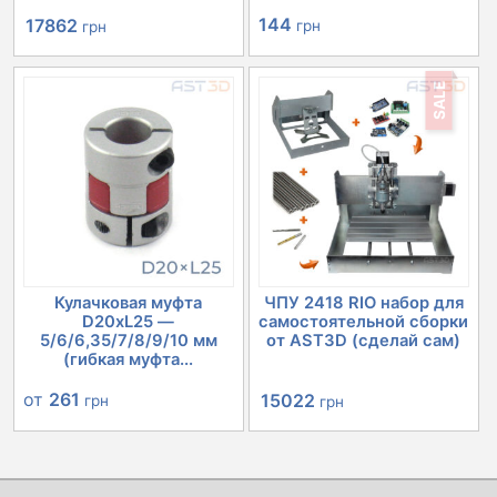
Первоначальная
Текущая
144
17862
грн
грн
цена
цена:
SALE
составляла
17862 грн.
20152 грн.
Кулачковая муфта
ЧПУ 2418 RIO набор для
D20xL25 —
самостоятельной сборки
5/6/6,35/7/8/9/10 мм
от AST3D (сделай сам)
(гибкая муфта...
Первоначальная
Текущая
от
261
15022
грн
грн
цена
цена:
составляла
15022 грн.