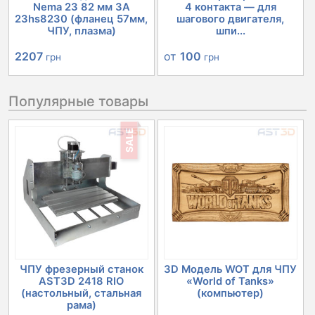
Nema 23 82 мм 3А
4 контакта — для
23hs8230 (фланец 57мм,
шагового двигателя,
ЧПУ, плазма)
шпи...
2207
от
100
грн
грн
Популярные товары
SALE
ЧПУ фрезерный станок
3D Модель WOT для ЧПУ
AST3D 2418 RIO
«World of Tanks»
(настольный, стальная
(компьютер)
рама)