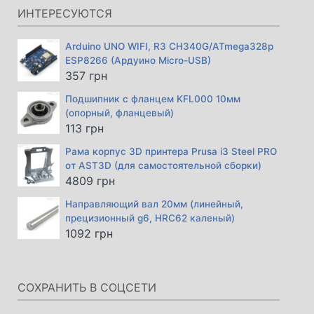
15846 грн.
ИНТЕРЕСУЮТСЯ
Arduino UNO WIFI, R3 CH340G/ATmega328p
ESP8266 (Ардуино Micro-USB)
357
грн
Подшипник с фланцем KFL000 10мм
(опорный, фланцевый)
113
грн
Рама корпус 3D принтера Prusa i3 Steel PRO
от AST3D (для самостоятельной сборки)
4809
грн
Направляющий вал 20мм (линейный,
прецизионный g6, HRC62 каленый)
1092
грн
СОХРАНИТЬ В СОЦСЕТИ