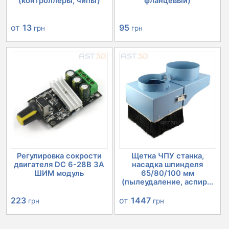
(контроллеры, чипы)
фланцевый)
от
13
95
грн
грн
Регулировка сокрости
Щетка ЧПУ станка,
двигателя DC 6-28В 3А
насадка шпинделя
ШИМ модуль
65/80/100 мм
(пылеудаление, аспир...
223
от
1447
грн
грн