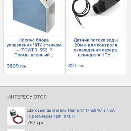
Корпус блока
Датчик потока воды
управления ЧПУ станком
20мм для контроля
— TOWER-552-P
охлаждения лазера,
Промышленный...
шпинделя ЧПУ...
Первоначальная
Текущая
327
3609
грн
грн
цена
цена:
составляла
3609 грн.
4030 грн.
ИНТЕРЕСУЮТСЯ
Шаговый двигатель Nema 17 17hs8401s 1,8А
(с разъемом 4pin, 8401)
787
грн