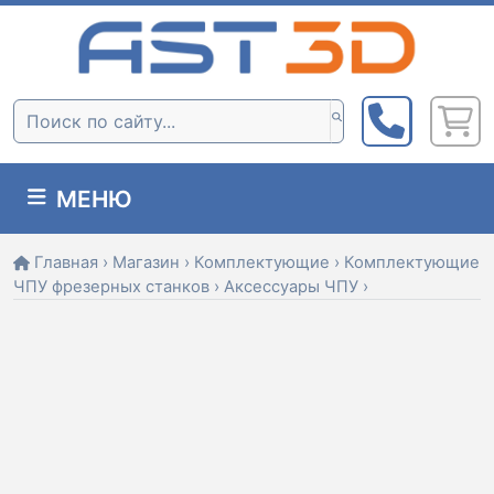
Skip
to
content
Поиск:
МЕНЮ
Главная
›
Магазин
›
Комплектующие
›
Комплектующие
ЧПУ фрезерных станков
›
Аксессуары ЧПУ
›