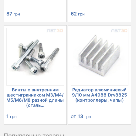
87
62
грн
грн
Винты с внутренним
Радиатор алюминиевый
шестигранником М3/М4/
9/10 мм A4988 Drv8825
М5/М6/М8 разной длины
(контроллеры, чипы)
(сталь...
1
от
13
грн
грн
Популярные товары