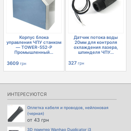
Корпус блока
Датчик потока воды
управления ЧПУ станком
20мм для контроля
— TOWER-552-P
охлаждения лазера,
Промышленный...
шпинделя ЧПУ...
Первоначальная
Текущая
327
3609
грн
грн
цена
цена:
составляла
3609 грн.
4030 грн.
ИНТЕРЕСУЮТСЯ
Оплетка кабеля и проводов, нейлоновая
(черная)
от
43
грн
3D принтер Wanhao Duplicator i3