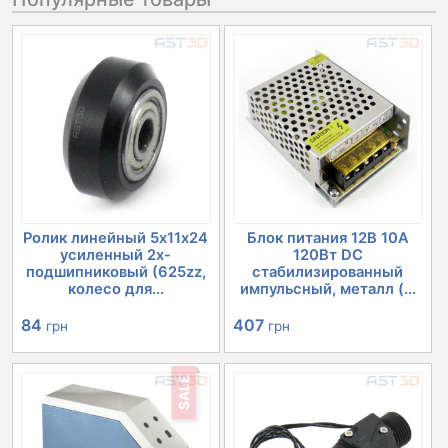
Ролик линейный 5х11х24
Блок питания 12В 10А
усиленный 2х-
120Вт DC
подшипниковый (625zz,
стабилизированный
колесо для...
импульсный, металл (...
84
407
грн
грн
SALE