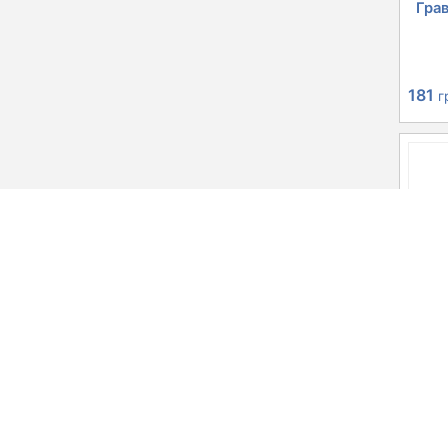
Гра
181
г