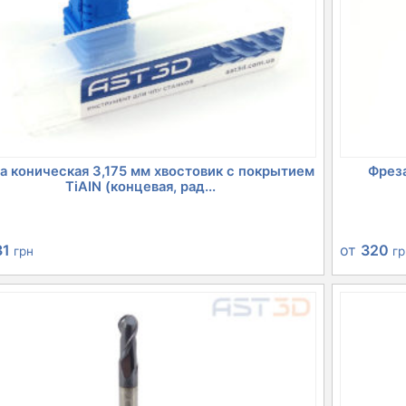
а коническая 3,175 мм хвостовик с покрытием
Фреза
TiAIN (концевая, рад...
31
от
320
грн
г