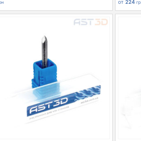
от
224
рн
г