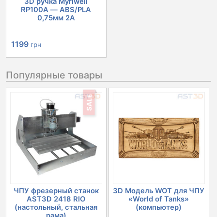
3D ручка Myriwell
RP100A — ABS/PLA
0,75мм 2А
Первоначальная
Текущая
1199
грн
цена
цена:
Популярные товары
составляла
1199 грн.
1502 грн.
SALE
ЧПУ фрезерный станок
3D Модель WOT для ЧПУ
AST3D 2418 RIO
«World of Tanks»
(настольный, стальная
(компьютер)
рама)