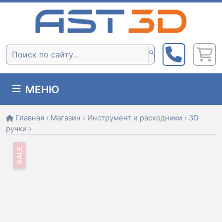
Skip
to
content
Поиск:
МЕНЮ
Главная
›
Магазин
›
Инструмент и расходники
›
3D
ручки
›
SALE