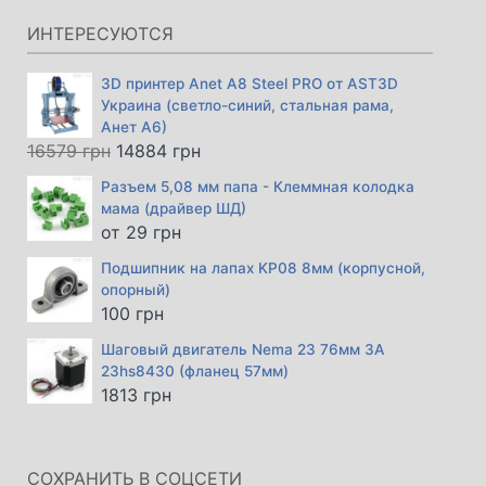
15846 грн.
ИНТЕРЕСУЮТСЯ
3D принтер Anet A8 Steel PRO от AST3D
Украина (светло-синий, стальная рама,
Анет А6)
Первоначальная
Текущая
16579
грн
14884
грн
цена
цена:
Разъем 5,08 мм папа - Клеммная колодка
составляла
14884 грн.
мама (драйвер ШД)
16579 грн.
от
29
грн
Подшипник на лапах KP08 8мм (корпусной,
опорный)
100
грн
Шаговый двигатель Nema 23 76мм 3А
23hs8430 (фланец 57мм)
1813
грн
СОХРАНИТЬ В СОЦСЕТИ