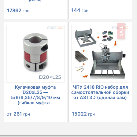
Первоначальная
Текущая
144
17862
грн
грн
цена
цена:
SALE
составляла
17862 грн.
20152 грн.
Кулачковая муфта
ЧПУ 2418 RIO набор для
D20xL25 —
самостоятельной сборки
5/6/6,35/7/8/9/10 мм
от AST3D (сделай сам)
(гибкая муфта...
Первоначальная
Текущая
от
261
15022
грн
грн
цена
цена:
составляла
15022 грн.