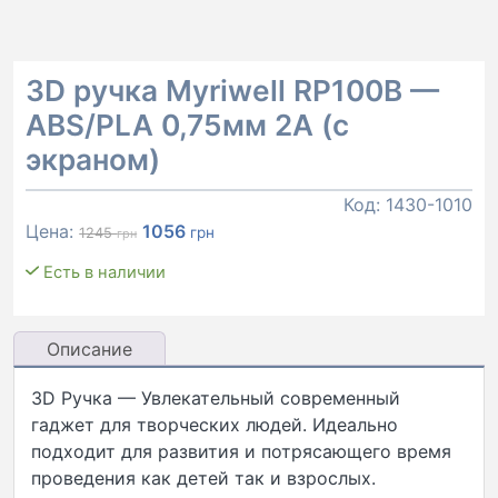
3D ручка Myriwell RP100B —
ABS/PLA 0,75мм 2А (с
экраном)
Код:
1430-1010
Первоначальная
Текущая
Цена:
1056
грн
1245
грн
цена
цена:
Есть в наличии
составляла
1056 грн.
1245 грн.
Описание
3D Ручка — Увлекательный современный
гаджет для творческих людей. Идеально
подходит для развития и потрясающего время
проведения как детей так и взрослых.