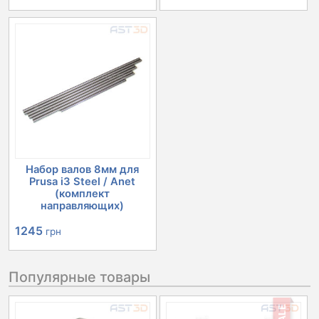
цена
цена:
составляла
13166 грн.
14701 грн.
Набор валов 8мм для
Prusa i3 Steel / Anet
(комплект
направляющих)
1245
грн
Популярные товары
SALE