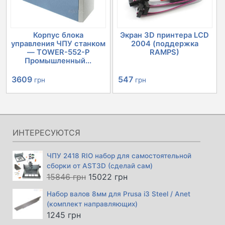
Корпус блока
Экран 3D принтера LCD
управления ЧПУ станком
2004 (поддержка
— TOWER-552-P
RAMPS)
Промышленный...
Первоначальная
Текущая
Первоначальная
Текущая
3609
547
грн
грн
цена
цена:
цена
цена:
составляла
3609 грн.
составляла
547 грн.
4030 грн.
632 грн.
ИНТЕРЕСУЮТСЯ
ЧПУ 2418 RIO набор для самостоятельной
сборки от AST3D (сделай сам)
Первоначальная
Текущая
15846
грн
15022
грн
цена
цена:
Набор валов 8мм для Prusa i3 Steel / Anet
составляла
15022 грн.
(комплект направляющих)
15846 грн.
1245
грн