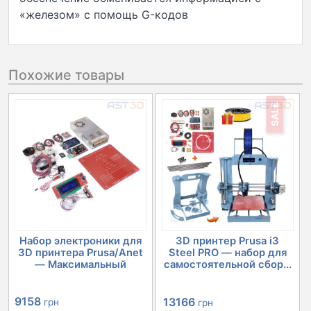
«железом» с помощь G-кодов
Похожие товары
SALE
Набор электроники для
3D принтер Prusa i3
3D принтера Prusa/Anet
Steel PRO — набор для
— Максимальный
самостоятельной сбор...
Первоначальная
Текущая
9158
13166
грн
грн