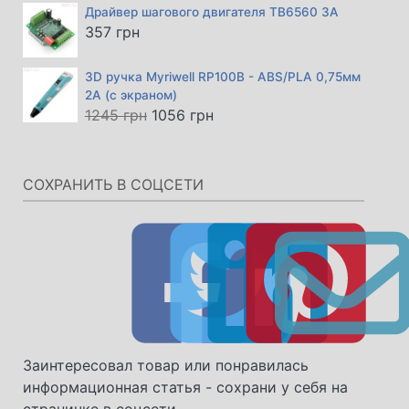
Драйвер шагового двигателя TB6560 3А
357
грн
3D ручка Myriwell RP100B - ABS/PLA 0,75мм
2А (с экраном)
Первоначальная
Текущая
1245
грн
1056
грн
цена
цена:
составляла
1056 грн.
1245 грн.
СОХРАНИТЬ В СОЦСЕТИ
Заинтересовал товар или понравилась
информационная статья - сохрани у себя на
страничке в соцсети