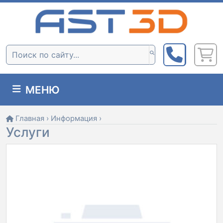
Skip
to
content
Поиск:
МЕНЮ
Главная
›
Информация
›
Услуги