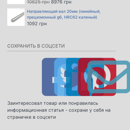
Первоначальная
Текущая
10625
грн
8976
грн
цена
цена:
Направляющий вал 20мм (линейный,
составляла
8976 грн.
прецизионный g6, HRC62 каленый)
10625 грн.
1092
грн
СОХРАНИТЬ В СОЦСЕТИ
Заинтересовал товар или понравилась
информационная статья - сохрани у себя на
страничке в соцсети