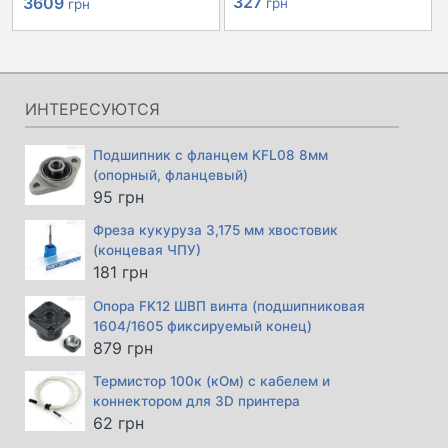
Первоначальная
Текущая
327
3609
грн
грн
цена
цена:
составляла
3609 грн.
4030 грн.
ИНТЕРЕСУЮТСЯ
Подшипник с фланцем KFL08 8мм
(опорный, фланцевый)
95
грн
Фреза кукуруза 3,175 мм хвостовик
(концевая ЧПУ)
181
грн
Опора FK12 ШВП винта (подшипниковая
1604/1605 фиксируемый конец)
879
грн
Термистор 100к (кОм) с кабелем и
коннектором для 3D принтера
62
грн