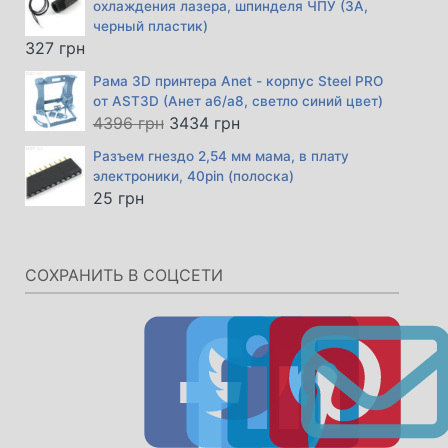
охлаждения лазера, шпинделя ЧПУ (3А,
14701 грн.
черный пластик)
327
грн
Рама 3D принтера Anet - корпус Steel PRO
от AST3D (Анет а6/а8, светло синий цвет)
Первоначальная
Текущая
4396
грн
3434
грн
цена
цена:
Разъем гнездо 2,54 мм мама, в плату
составляла
3434 грн.
электроники, 40pin (полоска)
4396 грн.
25
грн
СОХРАНИТЬ В СОЦСЕТИ