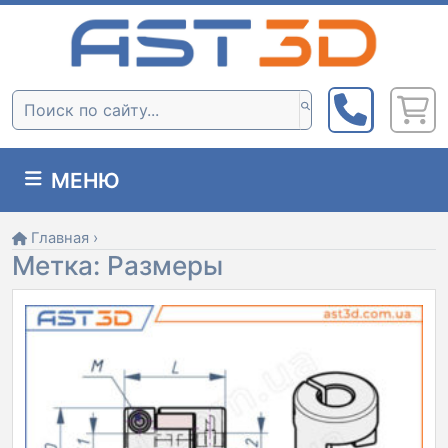
Skip
to
content
Поиск:
МЕНЮ
Главная
›
Метка:
Размеры