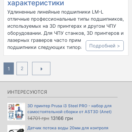
характеристики
Удлиненные линейные подшипники LM-L
отличные профессиональные типы подшипников,
используемых на 3D принтерах и другом ЧПУ
оборудовании. Для ЧПУ станков, 3D принтеров и
лазерных граверов часто применяют линейные
Подробней >
подшипники следующих типоразмеров:…..
Пагинация
1
2
записей
ИНТЕРЕСУЮТСЯ
3D принтер Prusa i3 Steel PRO - набор для
самостоятельной сборки от AST3D (Anet)
Первоначальная
Текущая
14701
грн
13166
грн
цена
цена:
Датчик потока воды 20мм для контроля
составляла
13166 грн.