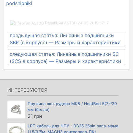
podshipniki
Редакция AST3D
24.05.2019 17:17
Навигация
предыдущая статья: Линейные подшипники
по
SBR (в корпусе) — Размеры и характеристики
записям
следующая статья: Линейные подшипники SC
(SCS в корпусе) — Размеры и характеристики
ИНТЕРЕСУЮТСЯ
Пружина экструдера MK8 / HeatBed 5(7)*20
мм (белая)
21
грн
LPT кабель для ЧПУ - DB25 25pin папа-мама
(1,5/3/5м, MACH3 контроллер-ПК)