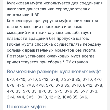
Кулачковая муфта используется для соединения
шагового двигателя или серводвигателя с
винтом или ШВП.
Компенсирующая упругая муфта применяется
для компенсации перекосив и осевых
смещений и в таких случаях способствует
плавности вращения без пропуска шагов.
Гибкая муфта способна осуществлять передачу
больших вращательных моментов без люфта.
Поэтому установка кулачковых муфт всегда
приветствуется при сборке ЧПУ станков.
Возможные размеры кулачковых муфт
6×7, 4×10, 5×10, 5×12, 5×8, 6 35×6 35, 6×10, 4×6,
6×8, 4×5, 7×8, 4×8, 5×6, 6×6 35, 8×10, 8×12, 8×8,
4×6 35, 5×6 35, 8×6 35, 5×5, 3×6 35, 5×7, 3×3,
3×4, 4×4, 3×5, 10×10, 12×12, 10×6.35, 6×6.
Похожие муфты