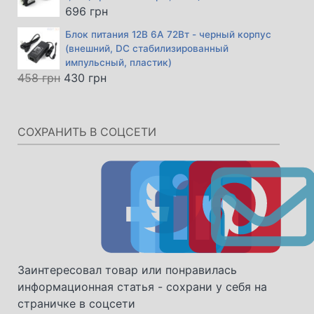
696
грн
Блок питания 12В 6А 72Вт - черный корпус
(внешний, DC стабилизированный
импульсный, пластик)
Первоначальная
Текущая
458
грн
430
грн
цена
цена:
составляла
430 грн.
458 грн.
СОХРАНИТЬ В СОЦСЕТИ
Заинтересовал товар или понравилась
информационная статья - сохрани у себя на
страничке в соцсети