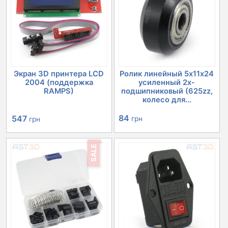
Экран 3D принтера LCD
Ролик линейный 5х11х24
2004 (поддержка
усиленный 2х-
RAMPS)
подшипниковый (625zz,
колесо для...
Первоначальная
Текущая
84
547
грн
грн
цена
цена:
SALE
составляла
547 грн.
632 грн.