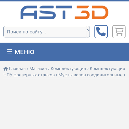
Skip
to
content
Поиск:
МЕНЮ
Главная
›
Магазин
›
Комплектующие
›
Комплектующие
ЧПУ фрезерных станков
›
Муфты валов соединительные
›