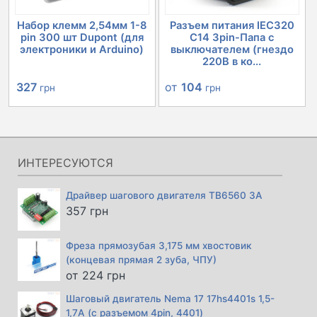
Набор клемм 2,54мм 1-8
Разъем питания IEC320
pin 300 шт Dupont (для
C14 3pin-Папа с
электроники и Arduino)
выключателем (гнездо
220В в ко...
Первоначальная
Текущая
от
104
327
грн
грн
цена
цена:
составляла
327 грн.
366 грн.
ИНТЕРЕСУЮТСЯ
Драйвер шагового двигателя TB6560 3А
357
грн
Фреза прямозубая 3,175 мм хвостовик
(концевая прямая 2 зуба, ЧПУ)
от
224
грн
Шаговый двигатель Nema 17 17hs4401s 1,5-
1,7А (с разъемом 4pin, 4401)