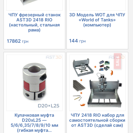
ЧПУ фрезерный станок
3D Модель WOT для ЧПУ
AST3D 2418 RIO
«World of Tanks»
(настольный, стальная
(компьютер)
рама)
Первоначальная
Текущая
144
17862
грн
грн
цена
цена:
SALE
составляла
17862 грн.
20152 грн.
Кулачковая муфта
ЧПУ 2418 RIO набор для
D20xL25 —
самостоятельной сборки
5/6/6,35/7/8/9/10 мм
от AST3D (сделай сам)
(гибкая муфта...