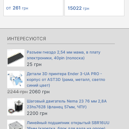
Первоначальная
Текущая
от
261
15022
грн
грн
цена
цена:
составляла
15022 грн.
15846 грн.
ИНТЕРЕСУЮТСЯ
Разъем гнездо 2,54 мм мама, в плату
электроники, 40pin (полоска)
25
грн
Детали 3D принтера Ender 3-UA PRO -
корпус от AST3D (рама, металл, светло
синий цвет)
Первоначальная
Текущая
2244
грн
2060
грн
цена
цена:
Шаговый двигатель Nema 23 76 мм 2,8А
составляла
2060 грн.
23hs7628 (фланец 57мм, ЧПУ)
2244 грн.
2200
грн
Линейный подшипник открытый SBR16UU
16мм (каретка, блок для вала на опоре)