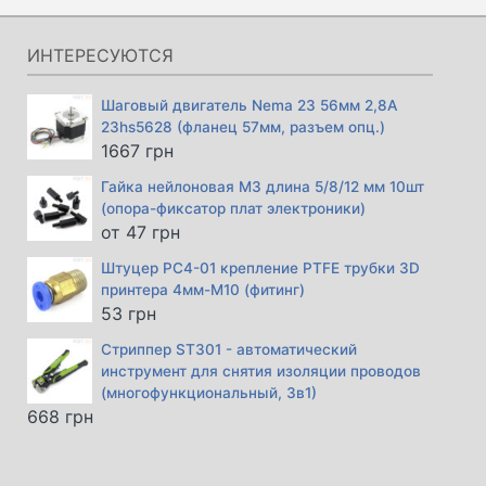
составляла
3609 грн.
4030 грн.
ИНТЕРЕСУЮТСЯ
Шаговый двигатель Nema 23 56мм 2,8А
23hs5628 (фланец 57мм, разъем опц.)
1667
грн
Гайка нейлоновая М3 длина 5/8/12 мм 10шт
(опора-фиксатор плат электроники)
от
47
грн
Штуцер PC4-01 крепление PTFE трубки 3D
принтера 4мм-М10 (фитинг)
53
грн
Стриппер ST301 - автоматический
инструмент для снятия изоляции проводов
(многофункциональный, 3в1)
668
грн