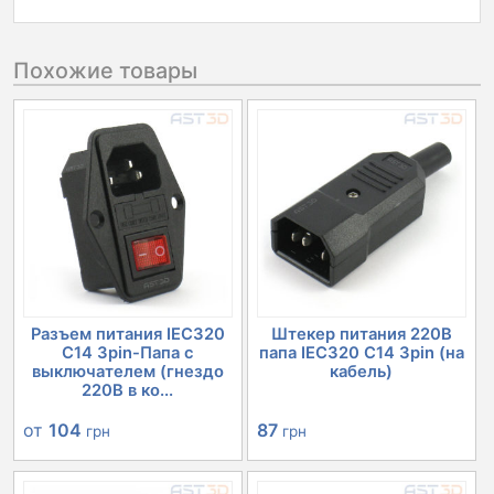
Похожие товары
Разъем питания IEC320
Штекер питания 220В
C14 3pin-Папа с
папа IEC320 C14 3pin (на
выключателем (гнездо
кабель)
220В в ко...
от
104
87
грн
грн