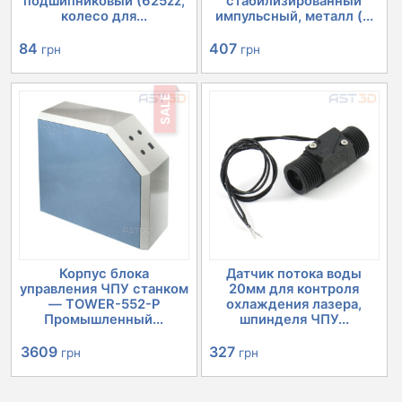
подшипниковый (625zz,
стабилизированный
колесо для...
импульсный, металл (...
84
407
грн
грн
SALE
Корпус блока
Датчик потока воды
управления ЧПУ станком
20мм для контроля
— TOWER-552-P
охлаждения лазера,
Промышленный...
шпинделя ЧПУ...
Первоначальная
Текущая
327
3609
грн
грн
цена
цена: