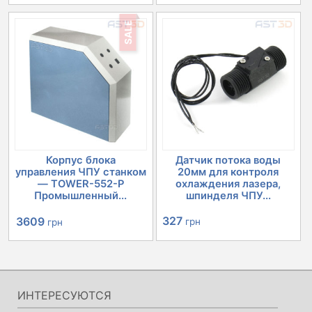
SALE
Корпус блока
Датчик потока воды
управления ЧПУ станком
20мм для контроля
— TOWER-552-P
охлаждения лазера,
Промышленный...
шпинделя ЧПУ...
Первоначальная
Текущая
327
3609
грн
грн
цена
цена:
составляла
3609 грн.
4030 грн.
ИНТЕРЕСУЮТСЯ