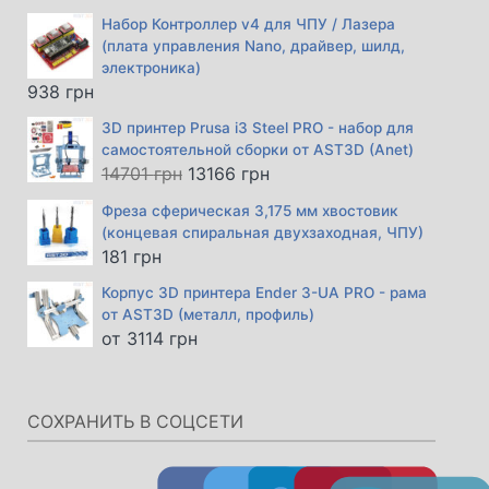
Набор Контроллер v4 для ЧПУ / Лазера
(плата управления Nano, драйвер, шилд,
электроника)
938
грн
3D принтер Prusa i3 Steel PRO - набор для
самостоятельной сборки от AST3D (Anet)
Первоначальная
Текущая
14701
грн
13166
грн
цена
цена:
Фреза сферическая 3,175 мм хвостовик
составляла
13166 грн.
(концевая спиральная двухзаходная, ЧПУ)
14701 грн.
181
грн
Корпус 3D принтера Ender 3-UA PRO - рама
от AST3D (металл, профиль)
от
3114
грн
СОХРАНИТЬ В СОЦСЕТИ