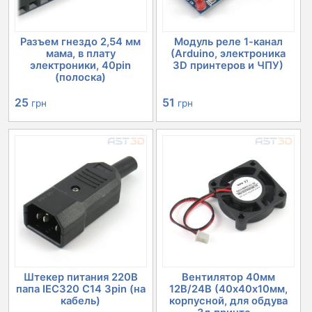
Разъем гнездо 2,54 мм
Модуль реле 1-канал
мама, в плату
(Arduino, электроника
электроники, 40pin
3D принтеров и ЧПУ)
(полоска)
25
51
грн
грн
Штекер питания 220В
Вентилятор 40мм
папа IEC320 C14 3pin (на
12В/24В (40х40х10мм,
кабель)
корпусной, для обдува