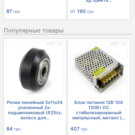
3д принте...
87
от
160
грн
грн
Популярные товары
Ролик линейный 5х11х24
Блок питания 12В 10А
усиленный 2х-
120Вт DC
подшипниковый (625zz,
стабилизированный
колесо для...
импульсный, металл (...
84
407
грн
грн