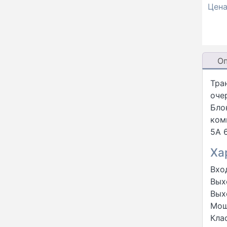
Цен
О
Тра
оче
Бло
ком
5А 
Ха
Вхо
Вых
Вых
Мощ
Кла