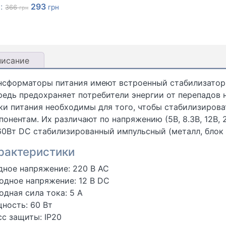
Первоначальная
Текущая
а:
293
грн
366
грн
цена
цена:
составляла
293 грн.
366 грн.
писание
нсформаторы питания имеют встроенный стабилизатор 
редь предохраняет потребители энергии от перепадов 
ки питания необходимы для того, чтобы стабилизирова
понентам. Их различают по напряжению (5В, 8.3В, 12В, 2
60Вт DC стабилизированный импульсный (металл, блок 
рактеристики
дное напряжение: 220 В AC
одное напряжение: 12 В DC
одная сила тока: 5 А
ность: 60 Вт
сс защиты: IP20