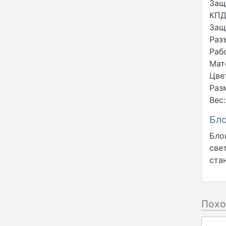
Защ
КПД
Защ
Раз
Раб
Мат
Цве
Раз
Вес:
Бло
Бло
све
ста
Похо