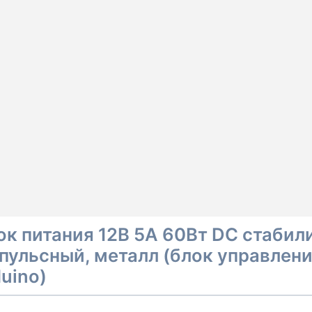
ок питания 12В 5А 60Вт DC стаби
пульсный, металл (блок управлени
duino)