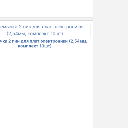
чальная
Текущая
ена:
ла
777 грн.
ка 2 пин для плат электроники (2,54мм,
комплект 10шт)