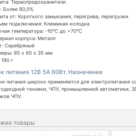
ита: Термопредохранители
: Более 80,0%
ита от: Короткого замыкания, перегрева, перегрузки
ъем подключения: Клеммная колодка
очая температура: -10°С до +70°С
ериал корпуса: Металл
т: Серебряный
меры: 85 х 60 х 35 мм
 190 г
к питания 12В 5А 60Вт. Назначение
ки питания широко применяется для электропитания с
тодиодной техники, ЧПУ, промышленной автоматики, 3
нков ЧПУ.
жие товары