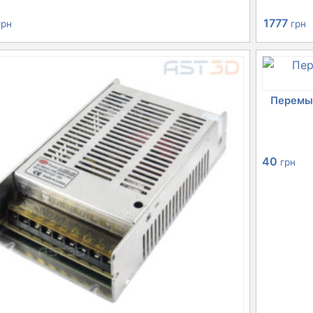
Первона
1777
грн
грн
цена
ц
составля
1
2180 грн.
Перемыч
40
грн