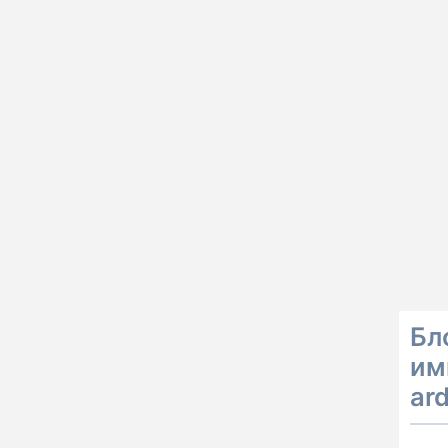
Бл
им
ar