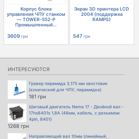
Корпус блока
Экран 3D принтера LCD
управления ЧПУ станком
2004 (поддержка
— TOWER-552-P
RAMPS)
Промышленный...
Первоначальная
Текущая
Первоначальная
Текущая
3609
547
грн
грн
цена
цена:
цена
цена:
составляла
3609 грн.
составляла
547 грн.
4030 грн.
632 грн.
ИНТЕРЕСУЮТСЯ
Гравер пирамида 3,175 мм хвостовик
(конический для ЧПУ, пирамидка)
181
грн
Шаговый двигатель Nema 17 - Двойной вал -
17hs8401s 1,8А (48мм, кабель, с разъемом
4pin, 8401)
1268
грн
Направляющий вал 10мм (линейный,