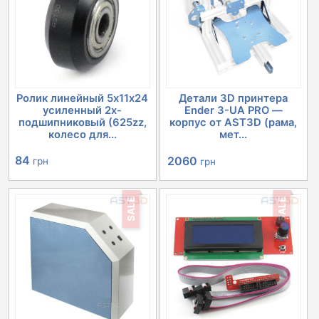
Ролик линейный 5х11х24
Детали 3D принтера
усиленный 2х-
Ender 3-UA PRO —
подшипниковый (625zz,
корпус от AST3D (рама,
колесо для...
мет...
Первоначальная
Текущая
84
2060
грн
грн
цена
цена:
SALE
SALE
составляла
2060 грн.
2244 грн.