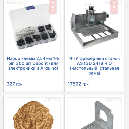
SALE
SALE
Набор клемм 2,54мм 1-8
ЧПУ фрезерный станок
pin 300 шт Dupont (для
AST3D 2418 RIO
электроники и Arduino)
(настольный, стальная
рама)
Первоначальная
Текущая
Первоначальная
Текущая
327
17862
грн
грн
цена
цена:
цена
цена:
составляла
327 грн.
составляла
17862 грн.
366 грн.
20152 грн.