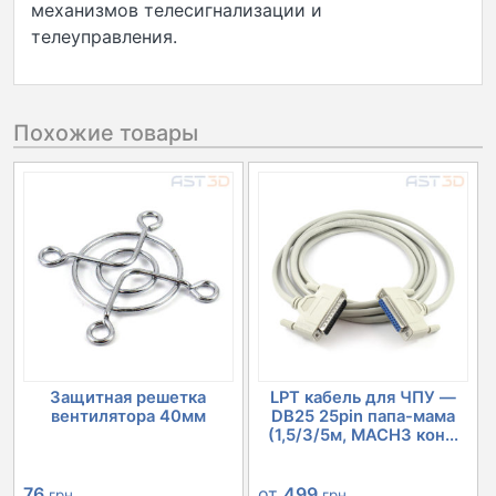
механизмов телесигнализации и
телеуправления.
Похожие товары
Защитная решетка
LPT кабель для ЧПУ —
вентилятора 40мм
DB25 25pin папа-мама
(1,5/3/5м, MACH3 кон...
76
от
499
грн
грн