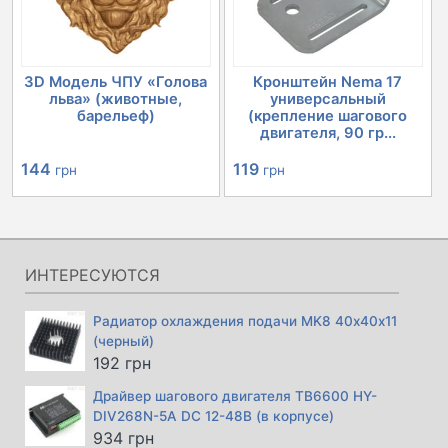
3D Модель ЧПУ «Голова
Кронштейн Nema 17
льва» (животные,
универсальный
барельеф)
(крепление шагового
двигателя, 90 гр...
144
119
грн
грн
ИНТЕРЕСУЮТСЯ
Радиатор охлаждения подачи MK8 40х40х11
(черный)
192
грн
Драйвер шагового двигателя TB6600 HY-
DIV268N-5A DC 12-48В (в корпусе)
934
грн