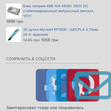
Блок питания 48В 10А 480Вт (500) DC
стабилизированный импульсный (металл,
ЧПУ)
1996
грн
3D ручка Myriwell RP100B - ABS/PLA 0,75мм
2А (с экраном)
Первоначальная
Текущая
1245
грн
1056
грн
цена
цена:
составляла
1056 грн.
1245 грн.
СОХРАНИТЬ В СОЦСЕТИ
Заинтересовал товар или понравилась