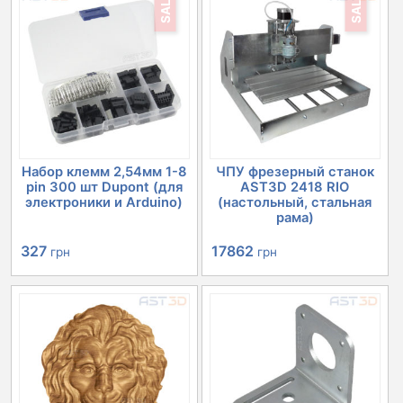
SALE
SALE
Набор клемм 2,54мм 1-8
ЧПУ фрезерный станок
pin 300 шт Dupont (для
AST3D 2418 RIO
электроники и Arduino)
(настольный, стальная
рама)
Первоначальная
Текущая
Первоначальная
Текущая
327
17862
грн
грн
цена
цена:
цена
цена:
составляла
327 грн.
составляла
17862 грн.
366 грн.
20152 грн.