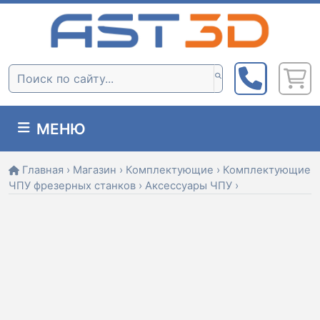
Skip
to
content
Поиск:
МЕНЮ
Главная
›
Магазин
›
Комплектующие
›
Комплектующие
ЧПУ фрезерных станков
›
Аксессуары ЧПУ
›