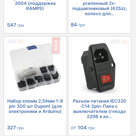
2004 (поддержка
усиленный 2х-
RAMPS)
подшипниковый (625zz,
колесо для...
Первоначальная
Текущая
84
547
грн
грн
цена
цена:
SALE
составляла
547 грн.
632 грн.
Набор клемм 2,54мм 1-8
Разъем питания IEC320
pin 300 шт Dupont (для
C14 3pin-Папа с
электроники и Arduino)
выключателем (гнездо
220В в ко...
Первоначальная
Текущая
от
104
327
грн
грн