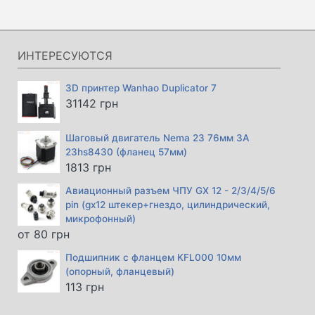
цена
цена:
составляла
327 грн.
366 грн.
ИНТЕРЕСУЮТСЯ
3D принтер Wanhao Duplicator 7
31142
грн
Шаговый двигатель Nema 23 76мм 3А
23hs8430 (фланец 57мм)
1813
грн
Авиационный разъем ЧПУ GX 12 - 2/3/4/5/6
pin (gx12 штекер+гнездо, цилиндрический,
микрофонный)
от
80
грн
Подшипник с фланцем KFL000 10мм
(опорный, фланцевый)
113
грн