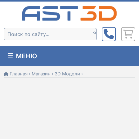
Skip
to
content
Поиск:
МЕНЮ
Главная
›
Магазин
›
3D Модели
›