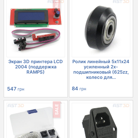
SALE
Экран 3D принтера LCD
Ролик линейный 5х11х24
2004 (поддержка
усиленный 2х-
RAMPS)
подшипниковый (625zz,
колесо для...
Первоначальная
Текущая
84
547
грн
грн
цена
цена:
SALE
составляла
547 грн.
632 грн.