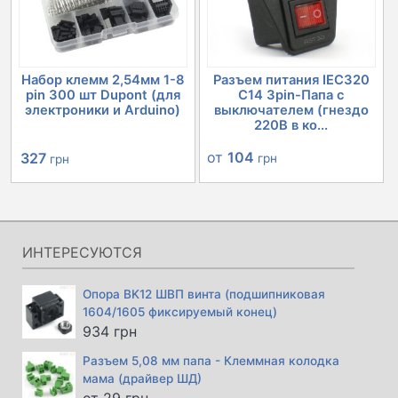
Набор клемм 2,54мм 1-8
Разъем питания IEC320
pin 300 шт Dupont (для
C14 3pin-Папа с
электроники и Arduino)
выключателем (гнездо
220В в ко...
Первоначальная
Текущая
от
104
327
грн
грн
цена
цена:
составляла
327 грн.
366 грн.
ИНТЕРЕСУЮТСЯ
Опора BK12 ШВП винта (подшипниковая
1604/1605 фиксируемый конец)
934
грн
Разъем 5,08 мм папа - Клеммная колодка
мама (драйвер ШД)
от
29
грн