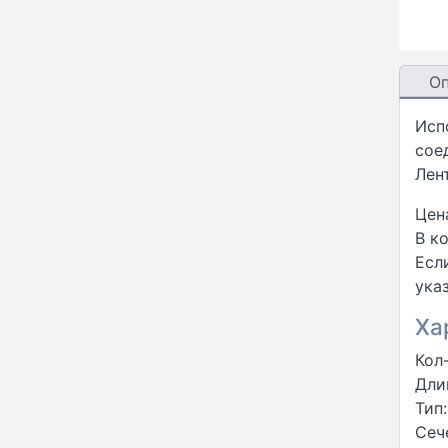
О
Исп
сое
Лен
Цена
В к
Есл
указ
Ха
Кол-
Дли
Тип
Сече