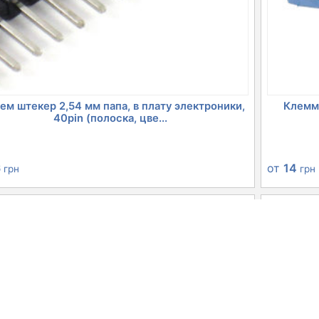
ем штекер 2,54 мм папа, в плату электроники,
Клеммн
40pin (полоска, цве...
6
от
14
грн
грн