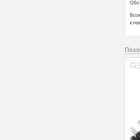
Обо
Воз
кле
Похо