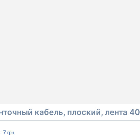
нточный кабель, плоский, лента 4
а:
7
грн