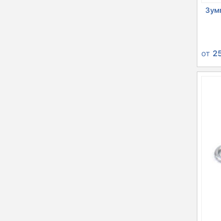
Зумм
от
2