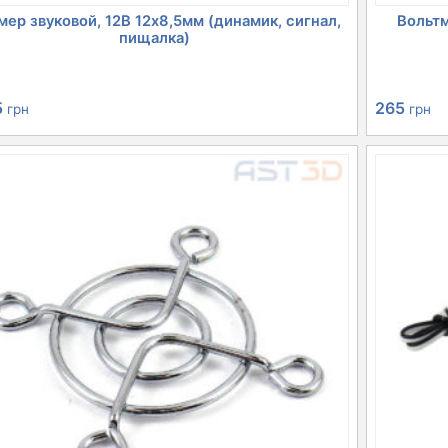
ер звуковой, 12В 12х8,5мм (динамик, сигнал,
Вольт
пищалка)
5
265
грн
грн