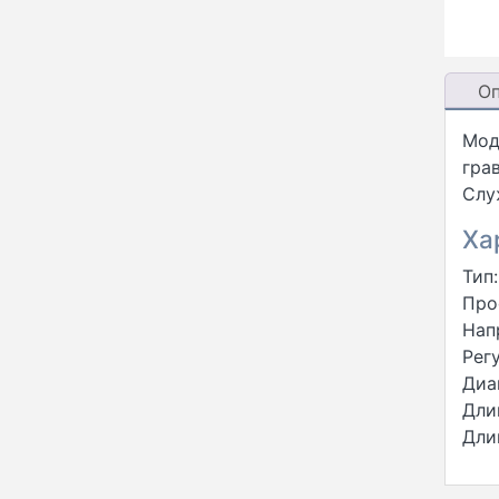
О
Мод
грав
Слу
Ха
Тип
Про
Нап
Рег
Диа
Дли
Дли