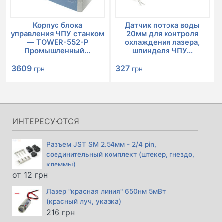
Корпус блока
Датчик потока воды
управления ЧПУ станком
20мм для контроля
— TOWER-552-P
охлаждения лазера,
Промышленный...
шпинделя ЧПУ...
Первоначальная
Текущая
327
3609
грн
грн
цена
цена:
составляла
3609 грн.
4030 грн.
ИНТЕРЕСУЮТСЯ
Разъем JST SM 2.54мм - 2/4 pin,
соединительный комплект (штекер, гнездо,
клеммы)
от
12
грн
Лазер "красная линия" 650нм 5мВт
(красный луч, указка)
216
грн