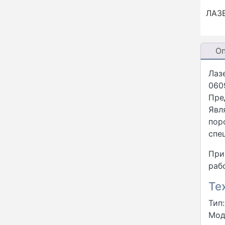
ЛАЗ
О
Лаз
060
Пре
Явл
пор
спе
При
раб
Те
Тип
Мод