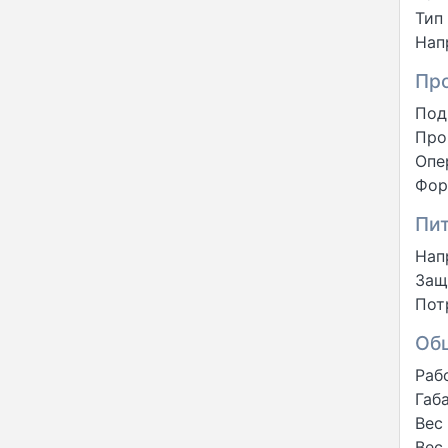
Тип
Нап
Пр
Под
Про
Опе
Фор
Пи
Нап
Защ
Пот
Об
Раб
Габ
Вес 
Вес 