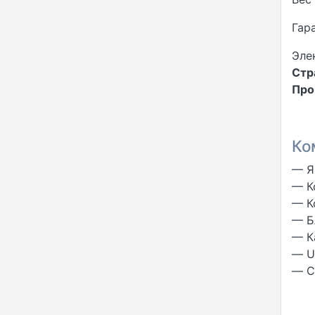
Гар
Эле
Стр
Про
Ко
— Я
— К
— К
— Б
— К
— U
— C