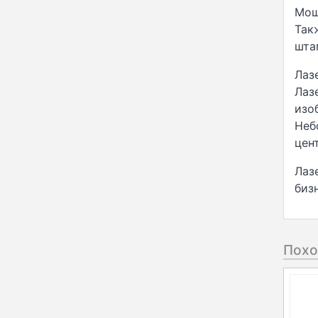
Мощ
Так
шта
Лаз
Лаз
изо
Неб
цен
Лаз
биз
Похо