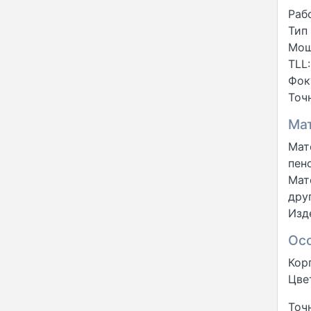
Раб
Тип
Мощ
TLL
Фок
Точ
Мат
Мат
пен
Мат
дру
Изд
Ос
Кор
Цве
Точ