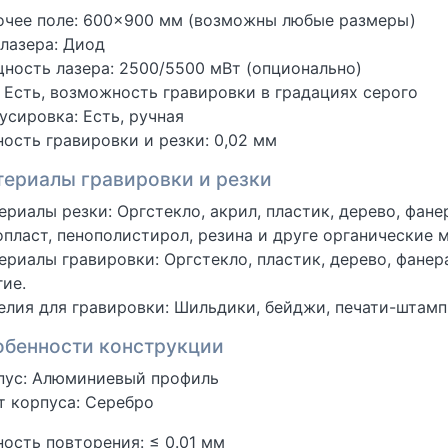
очее поле: 600×900 мм (возможны любые размеры)
 лазера: Диод
ность лазера: 2500/5500 мВт (опционально)
: Есть, возможность гравировки в градациях серого
усировка: Есть, ручная
ность гравировки и резки: 0,02 мм
ериалы гравировки и резки
ериалы резки: Оргстекло, акрил, пластик, дерево, фанер
опласт, пенополистирол, резина и друге органические 
ериалы гравировки: Оргстекло, пластик, дерево, фанера
гие.
елия для гравировки: Шильдики, бейджи, печати-штамп
обенности конструкции
пус: Алюминиевый профиль
т корпуса: Серебро
ность повторения: ≤ 0.01 мм