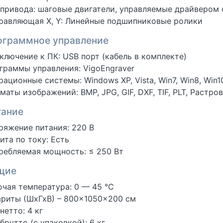
 привода: шаговые двигатели, управляемые драйвером
равляющая X, Y: Линейные подшипниковые ролики
ограммное управление
ключение к ПК: USB порт (кабель в комплекте)
граммы управления: VigoEngraver
рационные системы: Windows XP, Vista, Win7, Win8, Win1
маты изображений: BMP, JPG, GIF, DXF, TIF, PLT, Раст
тание
ряжение питания: 220 В
ита по току: Есть
ребляемая мощность: ≤ 250 Вт
щие
очая температура: 0 — 45 °C
ариты (ШхГхВ) – 800×1050×200 см
нетто: 4 кг
брутто (с упаковкой): 6 кг