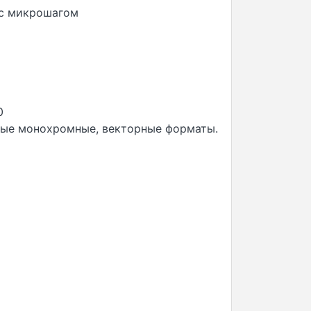
 с микрошагом
0
ровые монохромные, векторные форматы.