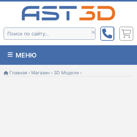
Skip
to
content
Поиск:
МЕНЮ
Главная
›
Магазин
›
3D Модели
›