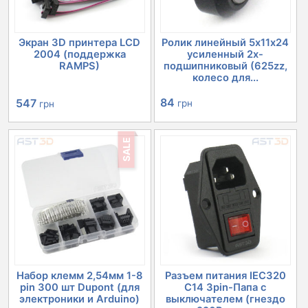
Экран 3D принтера LCD
Ролик линейный 5х11х24
2004 (поддержка
усиленный 2х-
RAMPS)
подшипниковый (625zz,
колесо для...
Первоначальная
Текущая
84
547
грн
грн
цена
цена:
SALE
составляла
547 грн.
632 грн.
Набор клемм 2,54мм 1-8
Разъем питания IEC320
pin 300 шт Dupont (для
C14 3pin-Папа с
электроники и Arduino)
выключателем (гнездо