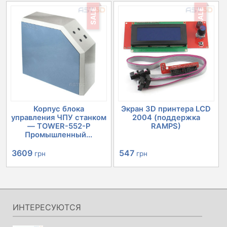
SALE
SALE
составляла
2060 грн.
2244 грн.
Корпус блока
Экран 3D принтера LCD
управления ЧПУ станком
2004 (поддержка
— TOWER-552-P
RAMPS)
Промышленный...
Первоначальная
Текущая
Первоначальная
Текущая
3609
547
грн
грн
цена
цена:
цена
цена:
составляла
3609 грн.
составляла
547 грн.
4030 грн.
632 грн.
ИНТЕРЕСУЮТСЯ