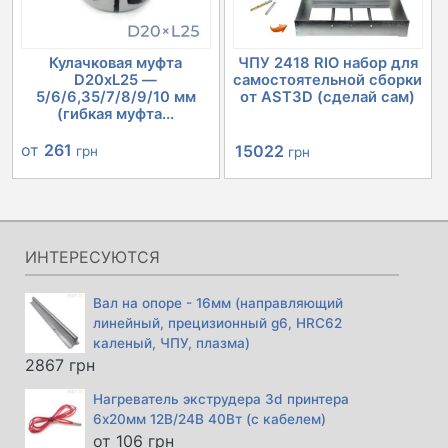
Кулачковая муфта
ЧПУ 2418 RIO набор для
D20xL25 —
самостоятельной сборки
5/6/6,35/7/8/9/10 мм
от AST3D (сделай сам)
(гибкая муфта...
Первоначальная
Текущая
от
261
15022
грн
грн
цена
цена:
составляла
15022 грн.
15846 грн.
ИНТЕРЕСУЮТСЯ
Вал на опоре - 16мм (направляющий
линейный, прецизионный g6, HRC62
каленый, ЧПУ, плазма)
2867
грн
Нагреватель экструдера 3d принтера
6х20мм 12В/24В 40Вт (с кабелем)
от
106
грн