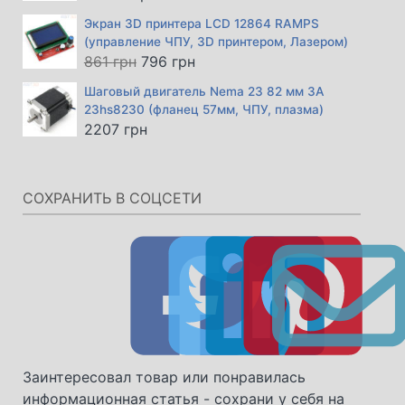
Экран 3D принтера LCD 12864 RAMPS
(управление ЧПУ, 3D принтером, Лазером)
Первоначальная
Текущая
861
грн
796
грн
цена
цена:
Шаговый двигатель Nema 23 82 мм 3А
составляла
796 грн.
23hs8230 (фланец 57мм, ЧПУ, плазма)
861 грн.
2207
грн
СОХРАНИТЬ В СОЦСЕТИ
Заинтересовал товар или понравилась
информационная статья - сохрани у себя на