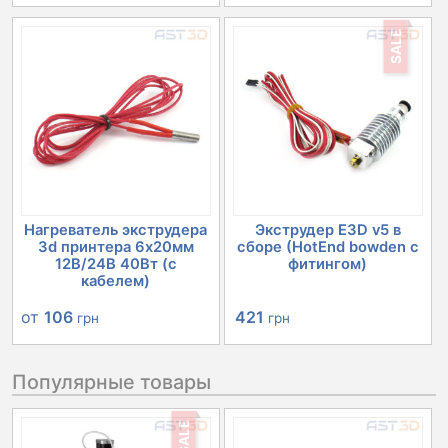
SALE
Нагреватель экструдера
Экструдер E3D v5 в
3d принтера 6х20мм
сборе (HotEnd bowden с
12В/24В 40Вт (с
фитингом)
кабелем)
Первоначальная
Текущая
от
106
421
грн
грн
цена
цена:
Популярные товары
составляла
421 грн.
476 грн.
SALE