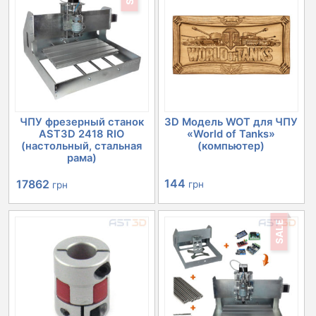
ЧПУ фрезерный станок
3D Модель WOT для ЧПУ
AST3D 2418 RIO
«World of Tanks»
(настольный, стальная
(компьютер)
рама)
Первоначальная
Текущая
144
17862
грн
грн
цена
цена:
SALE
составляла
17862 грн.
20152 грн.