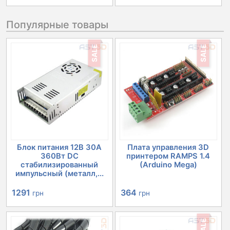
Популярные товары
SALE
SALE
Блок питания 12В 30А
Плата управления 3D
360Вт DC
принтером RAMPS 1.4
стабилизированный
(Arduino Mega)
импульсный (металл,...
Первоначальная
Текущая
Первоначальная
Текущая
1291
364
грн
грн
цена
цена:
цена
цена:
SALE
составляла
1291 грн.
составляла
364 грн.