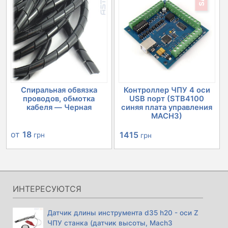
1351 грн.
503 грн.
Спиральная обвязка
Контроллер ЧПУ 4 оси
проводов, обмотка
USB порт (STB4100
кабеля — Черная
синяя плата управления
MACH3)
Первоначальная
Текущая
от
18
1415
грн
грн
цена
цена:
составляла
1415 грн.
1520 грн.
ИНТЕРЕСУЮТСЯ
Датчик длины инструмента d35 h20 - оси Z
ЧПУ станка (датчик высоты, Mach3