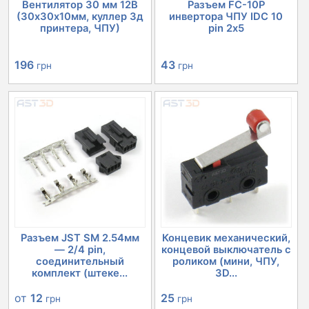
Вентилятор 30 мм 12В
Разъем FC-10P
(30х30х10мм, куллер 3д
инвертора ЧПУ IDC 10
принтера, ЧПУ)
pin 2х5
196
43
грн
грн
Разъем JST SM 2.54мм
Концевик механический,
— 2/4 pin,
концевой выключатель с
соединительный
роликом (мини, ЧПУ,
комплект (штеке...
3D...
от
12
25
грн
грн