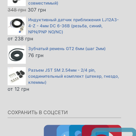
совместимый)
Первоначальная
Текущая
348
грн
307
грн
цена
цена:
Индуктивный датчик приближения LJ12A3-
составляла
307 грн.
4-Z - 4мм DC 6-36В (резьба, синий,
348 грн.
NPN/PNP NO/NC)
от
238
грн
Зубчатый ремень GT2 6мм (шаг 2мм)
76
грн
Разъем JST SM 2.54мм - 2/4 pin,
соединительный комплект (штекер, гнездо,
клеммы)
от
12
грн
СОХРАНИТЬ В СОЦСЕТИ