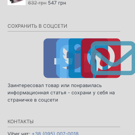
Первоначальная
Текущая
632
грн
547
грн
цена
цена:
составляла
547 грн.
632 грн.
СОХРАНИТЬ В СОЦСЕТИ
Заинтересовал товар или понравилась
информационная статья - сохрани у себя на
страничке в соцсети
КОНТАКТЫ
Viber чат:
+38 (095) 007-0018