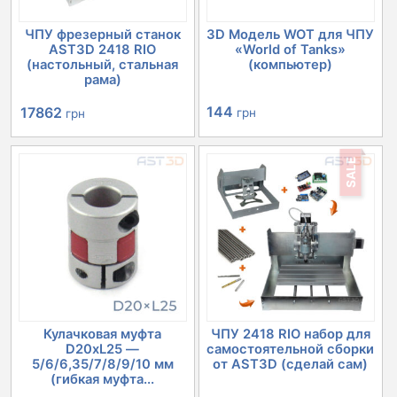
ЧПУ фрезерный станок
3D Модель WOT для ЧПУ
AST3D 2418 RIO
«World of Tanks»
(настольный, стальная
(компьютер)
рама)
Первоначальная
Текущая
144
17862
грн
грн
цена
цена:
SALE
составляла
17862 грн.
20152 грн.
Кулачковая муфта
ЧПУ 2418 RIO набор для
D20xL25 —
самостоятельной сборки
5/6/6,35/7/8/9/10 мм
от AST3D (сделай сам)
(гибкая муфта...