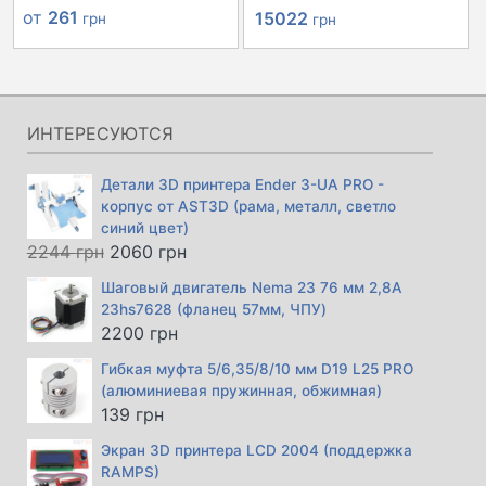
Первоначальная
Текущая
от
261
15022
грн
грн
цена
цена:
составляла
15022 грн.
15846 грн.
ИНТЕРЕСУЮТСЯ
Детали 3D принтера Ender 3-UA PRO -
корпус от AST3D (рама, металл, светло
синий цвет)
Первоначальная
Текущая
2244
грн
2060
грн
цена
цена:
Шаговый двигатель Nema 23 76 мм 2,8А
составляла
2060 грн.
23hs7628 (фланец 57мм, ЧПУ)
2244 грн.
2200
грн
Гибкая муфта 5/6,35/8/10 мм D19 L25 PRO
(алюминиевая пружинная, обжимная)
139
грн
Экран 3D принтера LCD 2004 (поддержка
RAMPS)