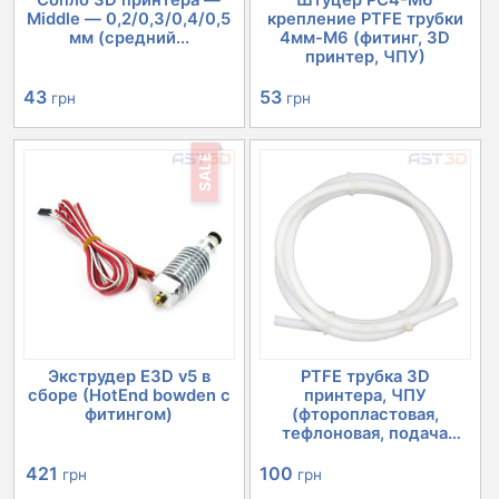
Сопло 3D принтера —
Штуцер PC4-M6
Middle — 0,2/0,3/0,4/0,5
крепление PTFE трубки
мм (средний...
4мм-М6 (фитинг, 3D
принтер, ЧПУ)
43
53
грн
грн
SALE
Экструдер E3D v5 в
PTFE трубка 3D
сборе (HotEnd bowden с
принтера, ЧПУ
фитингом)
(фторопластовая,
тефлоновая, подача
пла...
Первоначальная
Текущая
100
421
грн
грн