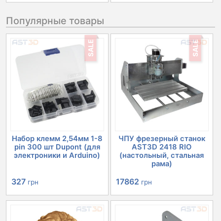
цена
цена:
Популярные товары
составляла
421 грн.
476 грн.
SALE
SALE
Набор клемм 2,54мм 1-8
ЧПУ фрезерный станок
pin 300 шт Dupont (для
AST3D 2418 RIO
электроники и Arduino)
(настольный, стальная
рама)
Первоначальная
Текущая
Первоначальная
Текущая
327
17862
грн
грн
цена
цена:
цена
цена:
составляла
327 грн.
составляла
17862 грн.