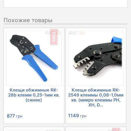
Похожие товары
SALE
Клещи обжимные RK-
Клещи обжимные RK-
28b клемм 0,25-1мм кв.
2549 клеммы 0,08-1,0мм
(синие)
кв. (микро клеммы PH,
XH, D...
Первоначальная
Текущая
1149
877
грн
грн
цена
цена: