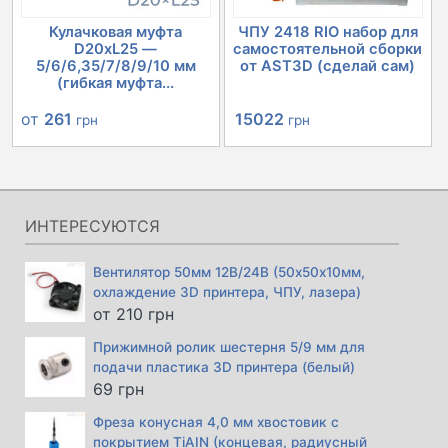
Кулачковая муфта
ЧПУ 2418 RIO набор для
D20xL25 —
самостоятельной сборки
5/6/6,35/7/8/9/10 мм
от AST3D (сделай сам)
(гибкая муфта...
Первоначальная
Текущая
от
261
15022
грн
грн
цена
цена:
составляла
15022 грн.
15846 грн.
ИНТЕРЕСУЮТСЯ
Вентилятор 50мм 12В/24В (50х50х10мм,
охлаждение 3D принтера, ЧПУ, лазера)
от
210
грн
Прижимной ролик шестерня 5/9 мм для
подачи пластика 3D принтера (белый)
69
грн
Фреза конусная 4,0 мм хвостовик с
покрытием TiAIN (концевая, радиусный