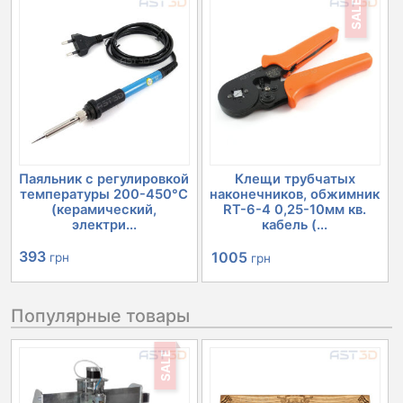
SALE
составляла
877 грн.
1005 грн.
Паяльник с регулировкой
Клещи трубчатых
температуры 200-450°C
наконечников, обжимник
(керамический,
RT-6-4 0,25-10мм кв.
электри...
кабель (...
Первоначальная
Текущая
393
1005
грн
грн
цена
цена:
Популярные товары
составляла
1005 грн.
1099 грн.
SALE