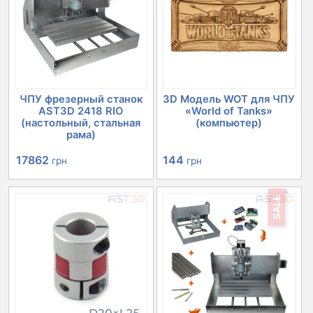
ЧПУ фрезерный станок
3D Модель WOT для ЧПУ
AST3D 2418 RIO
«World of Tanks»
(настольный, стальная
(компьютер)
рама)
Первоначальная
Текущая
144
17862
грн
грн
цена
цена:
SALE
составляла
17862 грн.
20152 грн.