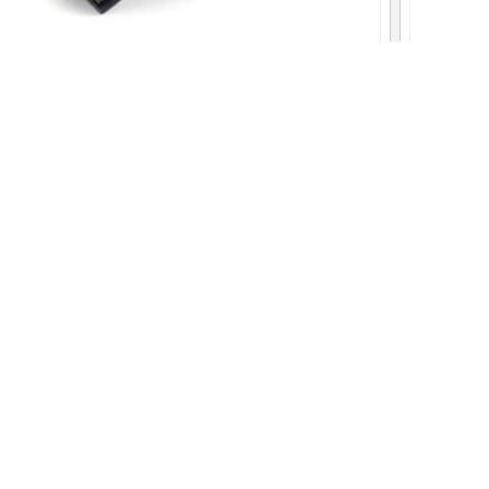
Лазерный модуль 2500 мВт с TTL — синий
Лазе
(диодный блок 2,5 Вт ШИ...
7692
грн
грн
лярные товары