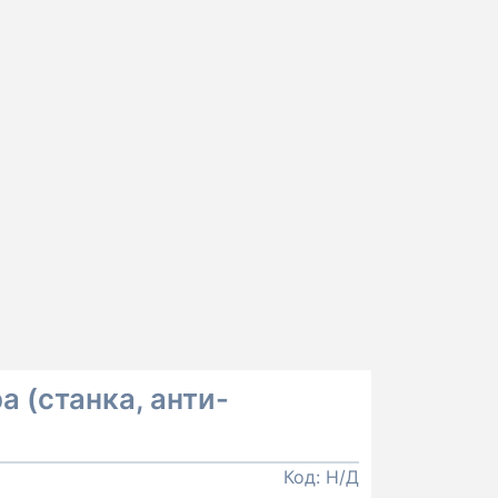
 (станка, анти-
Код:
Н/Д