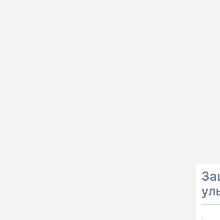
За
ул