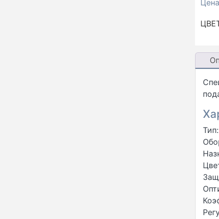
Цен
ЦВЕ
О
Спе
под
Ха
Тип
Обо
Наз
Цве
Защ
Опт
Коэ
Рег