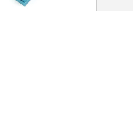
рный модуль 5500 мВт с TTL — синий
(диодный блок 5,5 Вт ШИ...