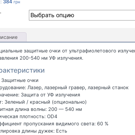
а:
384
грн
Т
писание
циальные защитные очки от ультрафиолетового излуче
авления 200-540 нм УФ излучения.
рактеристики
: Защитные очки
рудование: Лазер, лазерный гравер, лазерный станок
начение: Защита от УФ излучения
т: Зеленый / красный (опционально)
итная длина волны: 200 — 540 нм
ическая плотность: OD4
ффициент пропускания видимого света: 60 %
улировка длины дужек: Есть