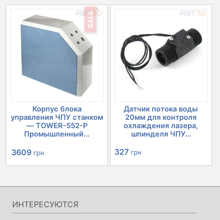
SALE
Корпус блока
Датчик потока воды
управления ЧПУ станком
20мм для контроля
— TOWER-552-P
охлаждения лазера,
Промышленный...
шпинделя ЧПУ...
Первоначальная
Текущая
327
3609
грн
грн
цена
цена:
составляла
3609 грн.
4030 грн.
ИНТЕРЕСУЮТСЯ