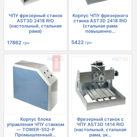
ЧПУ фрезерный станок
Корпус ЧПУ фрезерного
AST3D 2418 RIO
станка AST3D 2418 RIO
(настольный, стальная
(стальная рама
рама)
повышенно...
Первоначальная
Текущая
5422
17862
грн
грн
цена
цена:
SALE
составляла
17862 грн.
20152 грн.
Корпус блока
Фрезерный станок с
управления ЧПУ станком
ЧПУ AST3D 1414 RIO
— TOWER-552-P
(настольный, стальная
Промышленный...
рама, ук...