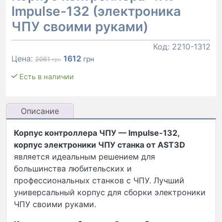
Impulse-132 (электроника
ЧПУ своими руками)
Код:
2210-1312
Первоначальная
Текущая
Цена:
1612
грн
2061
грн
цена
цена:
Есть в наличии
составляла
1612 грн.
2061 грн.
Описание
Корпус контроллера ЧПУ — Impulse-132,
корпус электроники ЧПУ станка от AST3D
является идеальным решением для
большинства любительских и
профессиональных станков с ЧПУ. Лучший
универсальный корпус для сборки электроники
ЧПУ своими руками.