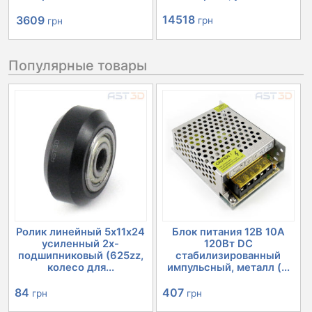
Первоначальная
Текущая
14518
3609
грн
грн
цена
цена:
Популярные товары
составляла
3609 грн.
4030 грн.
Ролик линейный 5х11х24
Блок питания 12В 10А
усиленный 2х-
120Вт DC
подшипниковый (625zz,
стабилизированный
колесо для...
импульсный, металл (...
84
407
грн
грн