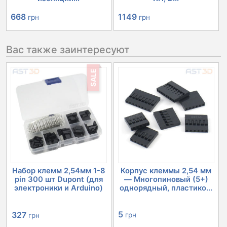
668
1149
грн
грн
Вас также заинтересуют
SALE
Набор клемм 2,54мм 1-8
Корпус клеммы 2,54 мм
pin 300 шт Dupont (для
— Многопиновый (5+)
электроники и Arduino)
однорядный, пластико...
Первоначальная
Текущая
5
327
грн
грн