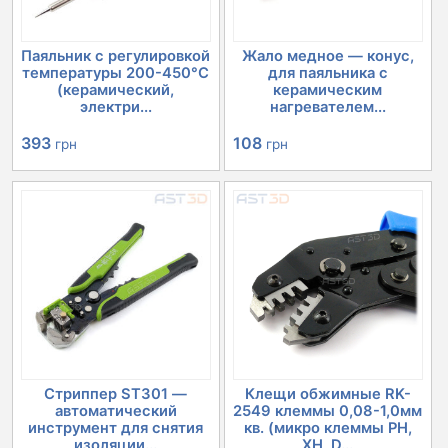
Паяльник с регулировкой
Жало медное — конус,
температуры 200-450°C
для паяльника с
(керамический,
керамическим
электри...
нагревателем...
393
108
грн
грн
Стриппер ST301 —
Клещи обжимные RK-
автоматический
2549 клеммы 0,08-1,0мм
инструмент для снятия
кв. (микро клеммы PH,
изоляции...
XH, D...