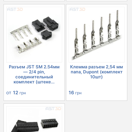
цена
цена:
составляла
327 грн.
366 грн.
Разъем JST SM 2.54мм
Клемма разъем 2,54 мм
— 2/4 pin,
папа, Dupont (комплект
соединительный
10шт)
комплект (штеке...
от
12
16
грн
грн