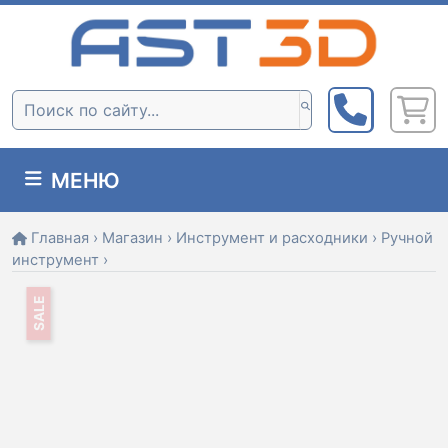
Skip
to
content
Поиск:
МЕНЮ
Главная
›
Магазин
›
Инструмент и расходники
›
Ручной
инструмент
›
SALE