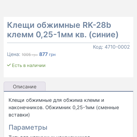
Клещи обжимные RK-28b
клемм 0,25-1мм кв. (синие)
Код:
4710-0002
Первоначальная
Текущая
Цена:
877
грн
1005
грн
цена
цена:
Есть в наличии
составляла
877 грн.
1005 грн.
Описание
Клещи обжимные для обжима клемм и
наконечников. Обжимник 0,25-1мм (сменные
вставки)
Параметры