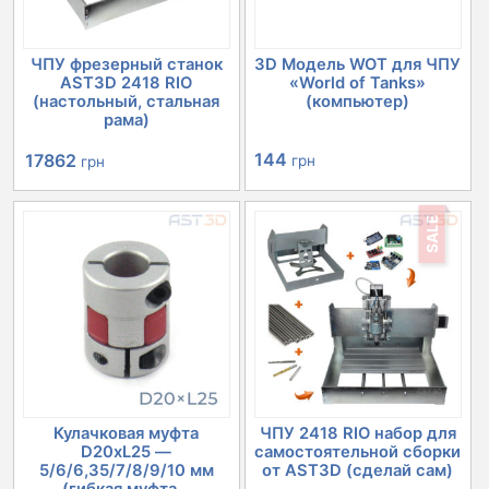
ЧПУ фрезерный станок
3D Модель WOT для ЧПУ
AST3D 2418 RIO
«World of Tanks»
(настольный, стальная
(компьютер)
рама)
Первоначальная
Текущая
144
17862
грн
грн
цена
цена:
SALE
составляла
17862 грн.
20152 грн.
Кулачковая муфта
ЧПУ 2418 RIO набор для
D20xL25 —
самостоятельной сборки
5/6/6,35/7/8/9/10 мм
от AST3D (сделай сам)