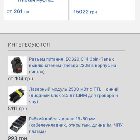
(гибкая муфта...
Первоначальная
Текущая
от
261
15022
грн
грн
цена
цена:
составляла
15022 грн.
15846 грн.
ИНТЕРЕСУЮТСЯ
Разъем питания IEC320 C14 3pin-Папа с
выключателем (гнездо 220В в корпус на
винтах)
от
104
грн
Лазерный модуль 2500 мВт с TTL - синий
(диодный блок 2,5 Вт ШИМ для гравера и
чпу)
5111
грн
Гибкий кабель-канал 18х50 мм
(кабелеукладчик, открытый, длина 1м, ЧПУ,
плазма)
993
грн