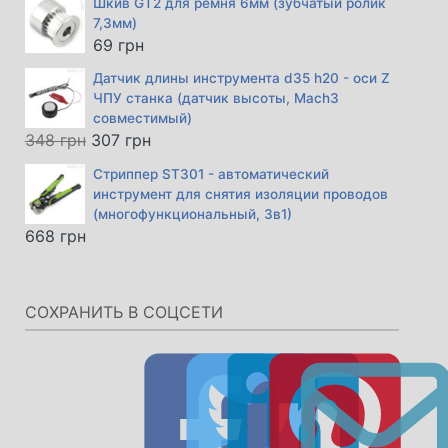
Шкив GT2 для ремня 6мм (зубчатый ролик
7,3мм)
69
грн
Датчик длины инструмента d35 h20 - оси Z
ЧПУ станка (датчик высоты, Mach3
совместимый)
Первоначальная
Текущая
348
грн
307
грн
цена
цена:
Стриппер ST301 - автоматический
составляла
307 грн.
инструмент для снятия изоляции проводов
348 грн.
(многофункциональный, 3в1)
668
грн
СОХРАНИТЬ В СОЦСЕТИ