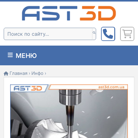
Skip
to
content
Поиск:
МЕНЮ
Главная
›
Инфо
›