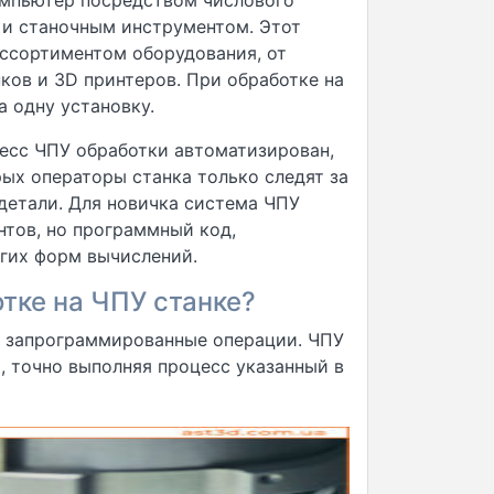
омпьютер посредством числового
 и станочным инструментом. Этот
ссортиментом оборудования, от
ков и 3D принтеров. При обработке на
а одну установку.
есс ЧПУ обработки автоматизирован,
ых операторы станка только следят за
детали. Для новичка система ЧПУ
тов, но программный код,
угих форм вычислений.
тке на ЧПУ станке?
е запрограммированные операции. ЧПУ
, точно выполняя процесс указанный в