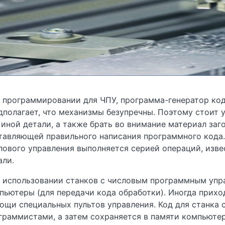
 программировании для ЧПУ, программа-генератор код
дполагает, что механизмы безупречны. Поэтому стоит 
 иной детали, а также брать во внимание материал заго
тавляющей правильного написания программного кода
лового управления выполняется серией операций, изв
али.
 использовании станков с числовым программным упр
пьютеры (для передачи кода обработки).
Иногда прихо
ощи специальных пультов управления. К
од для станка 
граммистами, а
затем
сохраняется в памяти компьюте