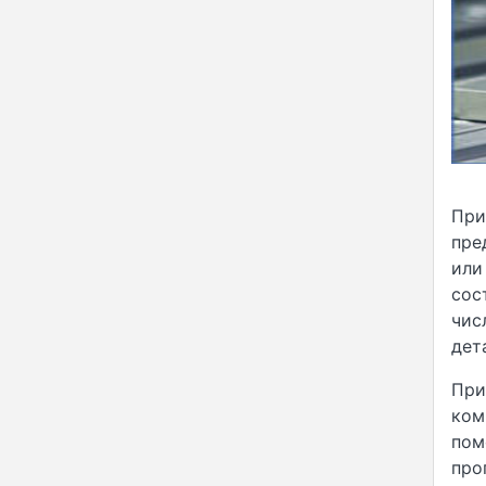
При
пре
или
сос
чис
дет
При
ком
пом
про