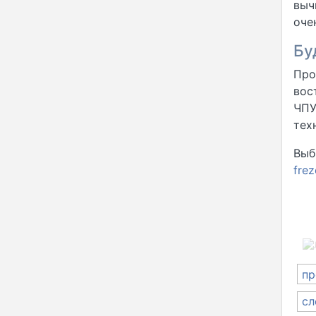
выч
оче
Бу
Про
вос
ЧПУ
тех
Выб
frez
На
пр
по
сл
за