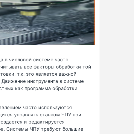
а в числовой системе часто
учитывать все факторы обработки той
товки, т.к. это является важной
.
Движение инструмента в системе
естных как программа обработки
авлением часто используются
дится управлять станком ЧПУ при
создается и редактируется
ра
. С
истемы ЧПУ требуют большие