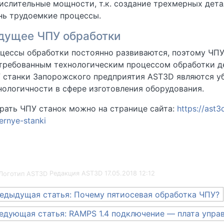
ислительные мощности, т.к. создание трехмерных дет
нь трудоемкие процессы.
дущее ЧПУ обработки
цессы обработки постоянно развиваются, поэтому ЧПУ
требованным технологическим процессом обработки д
 станки Запорожского предприятия AST3D являются у
нологичности в сфере изготовления оборудования.
рать ЧПУ станок можно на странице сайта:
https://ast
ernye-stanki
Редакция AST3D
17.05.2018 12:12
вигация
едыдущая статья: Почему пятиосевая обработка ЧПУ?
едующая статья: RAMPS 1.4 подключение — плата упра
писям