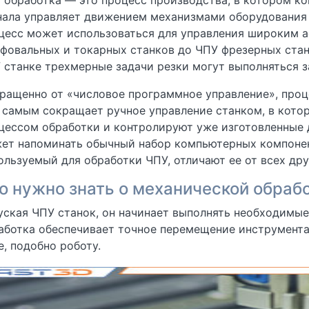
 обработка — это процесс производства, в котором к
нала управляет движением механизмами оборудования
цесс может использоваться для управления широким а
фовальных и токарных станков до ЧПУ фрезерных стан
 станке трехмерные задачи резки могут выполняться з
ращенно от «числовое программное управление», проц
 самым сокращает ручное управление станком, в котор
цессом обработки и контролируют уже изготовленные 
ет напоминать обычный набор компьютерных компонен
ользуемый для обработки ЧПУ, отличают ее от всех др
о нужно знать о механической обрабо
уская ЧПУ станок, он начинает выполнять необходимы
аботка обеспечивает точное перемещение инструмента
е, подобно роботу.