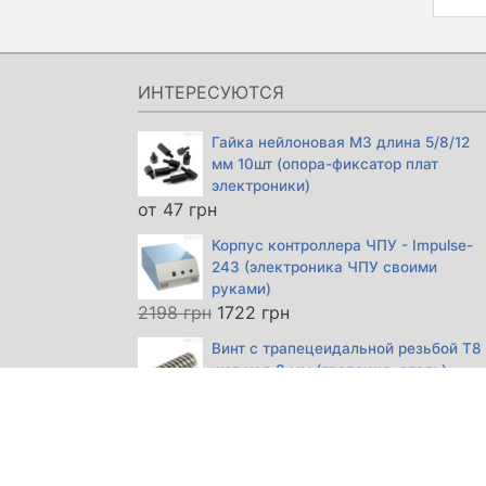
ИНТЕРЕСУЮТСЯ
Гайка нейлоновая М3 длина 5/8/12
мм 10шт (опора-фиксатор плат
электроники)
от
47
грн
Корпус контроллера ЧПУ - Impulse-
243 (электроника ЧПУ своими
руками)
Первоначальная
Текущая
2198
грн
1722
грн
цена
цена:
Винт с трапецеидальной резьбой Т8
составляла
1722 грн.
шаг-ход 8 мм (трапеция, сталь)
2198 грн.
от
357
грн
Переходник цанги 6мм (до
3,175/4мм ЧПУ)
153
грн