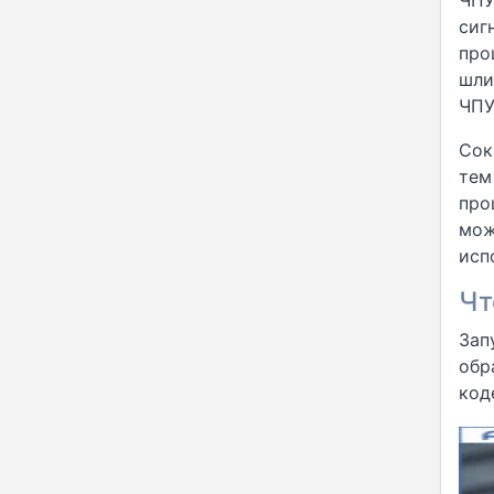
ЧПУ
сиг
про
шли
ЧПУ
Сок
тем
про
мож
исп
Чт
Зап
обр
код