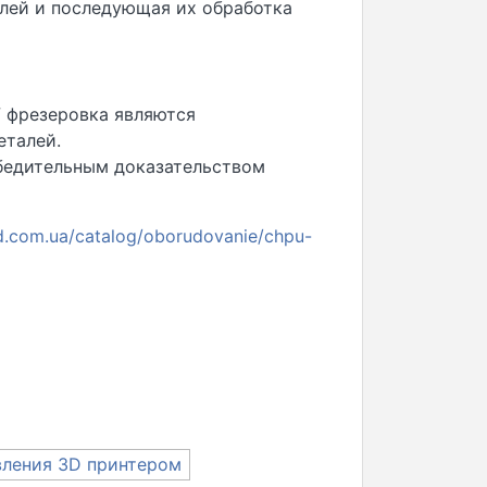
алей и последующая их обработка
 фрезеровка являются
еталей.
бедительным доказательством
3d.com.ua/catalog/oborudovanie/chpu-
вления 3D принтером